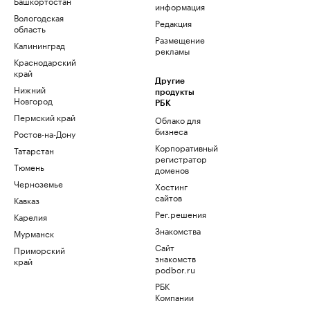
Башкортостан
информация
Вологодская
Редакция
область
Размещение
Калининград
рекламы
Краснодарский
край
Другие
Нижний
продукты
Новгород
РБК
Пермский край
Облако для
бизнеса
Ростов-на-Дону
Корпоративный
Татарстан
регистратор
Тюмень
доменов
Черноземье
Хостинг
сайтов
Кавказ
Рег.решения
Карелия
Знакомства
Мурманск
Сайт
Приморский
знакомств
край
podbor.ru
РБК
Компании