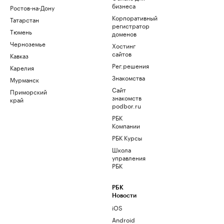
бизнеса
Ростов-на-Дону
Корпоративный
Татарстан
регистратор
Тюмень
доменов
Черноземье
Хостинг
сайтов
Кавказ
Рег.решения
Карелия
Знакомства
Мурманск
Сайт
Приморский
знакомств
край
podbor.ru
РБК
Компании
РБК Курсы
Школа
управления
РБК
РБК
Новости
iOS
Android