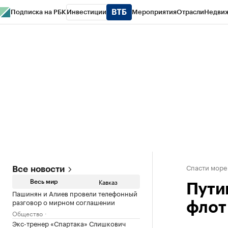
Подписка на РБК
Инвестиции
Мероприятия
Отрасли
Недви
РБК Life
Тренды
Визионеры
Национальные проекты
Город
Стиль
Кр
Конференции СПб
Спецпроекты
Проверка контрагентов
Политика
Спасти море
Все новости
Кавказ
Весь мир
Пути
Пашинян и Алиев провели телефонный
разговор о мирном соглашении
флот
Общество
Экс-тренер «Спартака» Слишкович