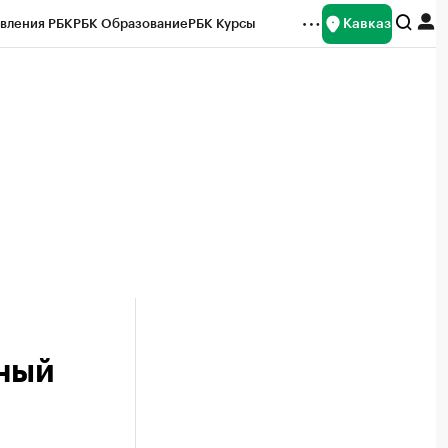
Кавказ
вления РБК
РБК Образование
РБК Курсы
рейтинги
Франшизы
Газета
Спецпроекты СПб
ты
рный