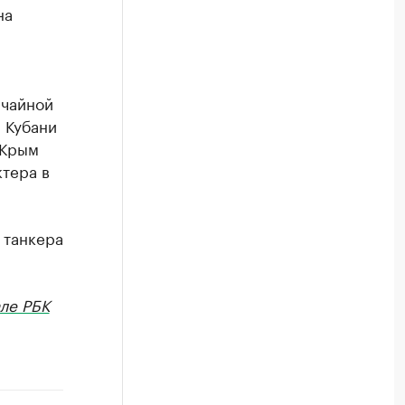
на
чайной
 Кубани
 Крым
тера в
 танкера
ле РБК