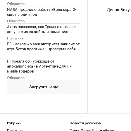
Общество
NASA продлило работу «Вояджера-2»
Диана Баку
еще на один год
Общество
Axios рассказал, как Трамп оказался в
ловушке из-за войны и памятников
Политика
✍🏻 Насколько ваш авторитет зависит от
атрибутов престижа? Проверьте себя
FT узнала об «убежище от
апокалипсиса» в Аргентине для IT-
миллиардеров
Общество
Загрузить еще
Рубрики
Новости регионов
Политика
Санкт-Петербург и область