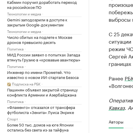
Кабмин поручил доработать переход
произошел
на российское ПО
побережь
Технологии и медиа
выбросы 
Gemini заподозрили в доступе к
закрытым Google-документам
Технологии и медиа
С 25 дека
Число сбитых на подлете к Москве
ситуации 
дронов превысило десять
режим ЧС
Политика
МИД России заявил о попытках Запада
Сергей Ак
втянуть Грузию в «кровавые авантюры»
границах 
Политика
Инженер по имени Прометей. Что
известно о новом ИИ-стартапе Безоса
Ранее
РБ
Подписка на РБК
«Волгоне
Пашинян объявил закрытой страницу
конфликта Армении и Азербайджана
Оператив
Политика
Кавказ
. А
«Фламенго» отказался от трансфера
футболиста «Зенита» Луиса Энрике
Спорт
Авторы
Более 50 тыс. домов на юге Японии
остались без света из-за тайфуна