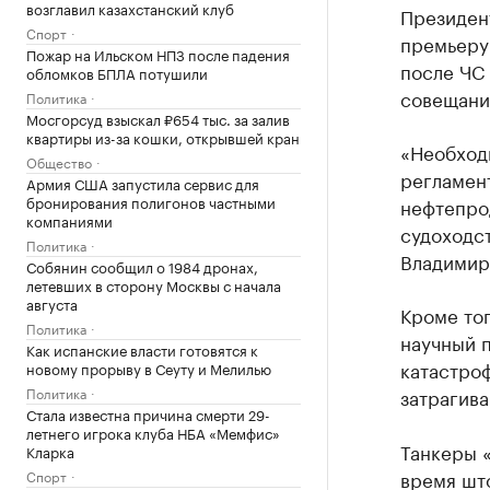
возглавил казахстанский клуб
Президен
Спорт
премьеру
Пожар на Ильском НПЗ после падения
после ЧС 
обломков БПЛА потушили
совещания
Политика
Мосгорсуд взыскал ₽654 тыс. за залив
квартиры из-за кошки, открывшей кран
«Необход
Общество
регламен
Армия США запустила сервис для
бронирования полигонов частными
нефтепро
компаниями
судоходст
Политика
Владимир
Собянин сообщил о 1984 дронах,
летевших в сторону Москвы с начала
августа
Кроме тог
Политика
научный 
Как испанские власти готовятся к
катастроф
новому прорыву в Сеуту и Мелилью
Политика
затрагива
Стала известна причина смерти 29-
летнего игрока клуба НБА «Мемфис»
Танкеры 
Кларка
время што
Спорт