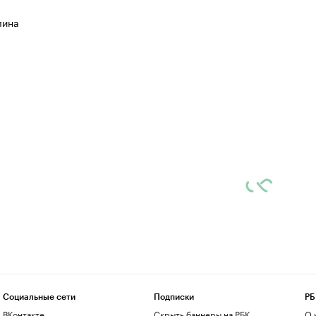
лина
Социальные сети
Подписки
РБ
ВКонтакте
Скрыть баннеры на РБК
О 