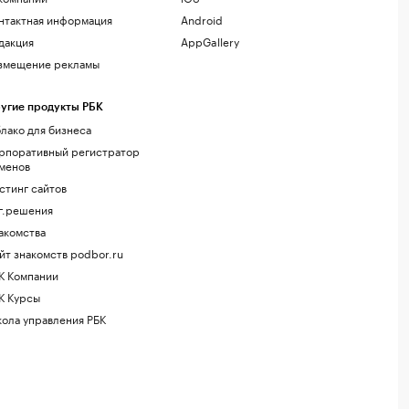
нтактная информация
Android
дакция
AppGallery
змещение рекламы
угие продукты РБК
лако для бизнеса
рпоративный регистратор
менов
стинг сайтов
г.решения
акомства
йт знакомств podbor.ru
К Компании
К Курсы
ола управления РБК