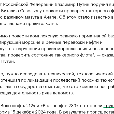
т Российской Федерации Владимир Путин поручил ви
 Виталию Савельеву провести проверку танкерного ф
с разливом мазута в Анапе. Об этом стало известно в
 с членами правительства.
имо провести комплексную ревизию нормативной ба
тирующей морские и речные перевозки нефти и
дуктов, нарушений правил мореплавания и безопасн
ва, проверить состояние танкерного флота", — сказа
 Путин.
о, нужно исследовать технический, технологический
потенциал по ликвидации последствий похожих техно
. Глава государства отметил, что это комплексная ра
ющая деятельность ряда ведомств.
«Волгонефть 212» и «Волгонефть 239» потерпели
круш
рма 15 декабря 2024 года. В результате происшеств