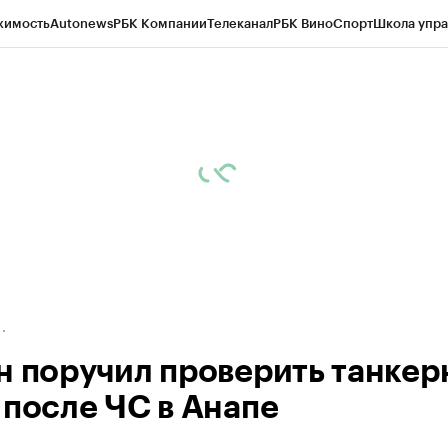
жимость
Autonews
РБК Компании
Телеканал
РБК Вино
Спорт
Школа упра
ипто
РБК Бизнес-среда
Дискуссионный клуб
Исследования
Кредитные 
Экономика
Бизнес
Технологии и медиа
Финансы
Рынок наличной валю
н поручил проверить танке
 после ЧС в Анапе