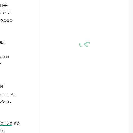
це-
лота
 ходе
зы,
ости
л
 и
генных
бота,
ение
во
ия