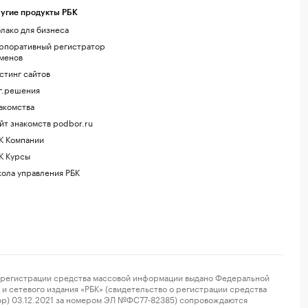
угие продукты РБК
лако для бизнеса
рпоративный регистратор
менов
стинг сайтов
г.решения
акомства
йт знакомств podbor.ru
К Компании
К Курсы
ола управления РБК
регистрации средства массовой информации выдано Федеральной
и сетевого издания «РБК» (свидетельство о регистрации средства
ор) 03.12.2021 за номером ЭЛ №ФС77-82385) сопровождаются