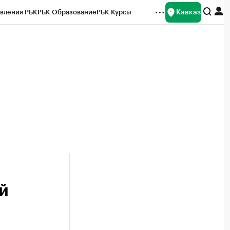
Кавказ
вления РБК
РБК Образование
РБК Курсы
рейтинги
Франшизы
Газета
Спецпроекты СПб
ты
й