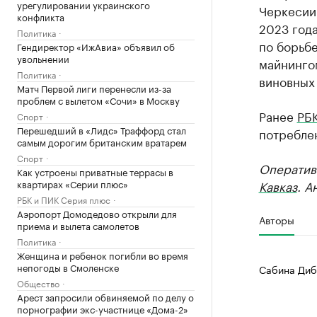
урегулировании украинского
Черкесии
конфликта
2023 год
Политика
по борьб
Гендиректор «ИжАвиа» объявил об
увольнении
майнинго
Политика
виновных 
Матч Первой лиги перенесли из-за
проблем с вылетом «Сочи» в Москву
Ранее
РБК
Спорт
Перешедший в «Лидс» Траффорд стал
потребле
самым дорогим британским вратарем
Спорт
Оператив
Как устроены приватные террасы в
квартирах «Серии плюс»
Кавказ
. А
РБК и ПИК Серия плюс
Аэропорт Домодедово открыли для
Авторы
приема и вылета самолетов
Политика
Женщина и ребенок погибли во время
непогоды в Смоленске
Сабина Диб
Общество
Арест запросили обвиняемой по делу о
порнографии экс-участнице «Дома-2»