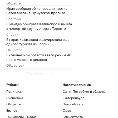
Общество
Иран сообщил об «операции против
целей врага» в Ормузском проливе
Политика
Шнайдер обыграла Калинскую и вышла
в четвертый круг турнира в Торонто
Спорт
В горах Казахстана эвакуировали еще
одного туриста из России
Общество
В Смоленской области ввели режим ЧС
после мощного циклона
Общество
Загрузить еще
Рубрики
Новости регионов
Политика
Санкт-Петербург и область
Экономика
Екатеринбург
Общество
Новосибирск
Бизнес
Омск
Технологии и медиа
Башкортостан