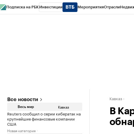
Подписка на РБК
Инвестиции
Мероприятия
Отрасли
Недви
РБК Life
Тренды
Визионеры
Национальные проекты
Город
Стиль
Кр
Конференции СПб
Спецпроекты
Проверка контрагентов
Политика
Кавказ
Все новости
Кавказ
Весь мир
В Ка
Reuters сообщил о серии кибератак на
крупнейшие финансовые компании
обна
США
Новая категория