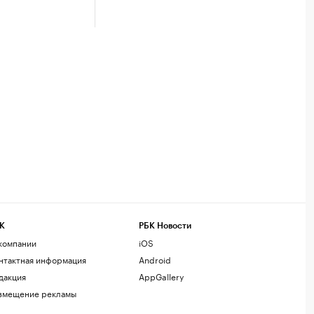
К
РБК Новости
компании
iOS
нтактная информация
Android
дакция
AppGallery
змещение рекламы