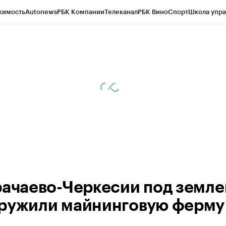
жимость
Autonews
РБК Компании
Телеканал
РБК Вино
Спорт
Школа упра
ипто
РБК Бизнес-среда
Дискуссионный клуб
Исследования
Кредитные 
Экономика
Бизнес
Технологии и медиа
Финансы
Рынок наличной валю
рачаево-Черкесии под земле
ружили майнинговую ферму