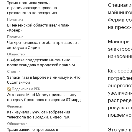
Трамп подписал указы,
Специали
ограничивающие право на
майнинго
гражданство по рождению
Ферма со
Политика
В Пензенской области ввели план
на пресс
«Ковер»
Политика
Майнеры 
Четыре человека погибли при взрыве в
автобусе в Сирии
электросч
Общество
нанесенны
В Африке поддержали Инфантино
после скандала с продажей прав ЧМ
Как сооб
Спорт
потребле
Запасы газа в Европе на минимуме. Что
будет зимой
энергопот
Подписка на РБК
увеличени
Экс-глава Mind Money признала вину
распреде
по «делу брокеров» о хищении ₽7 млрд
Финансы
результа
Как изучали Луну: от изобретения
подземно
телескопа до высадки. Видео РБК
Общество
Это уже в
Трамп заявил о прогрессе в