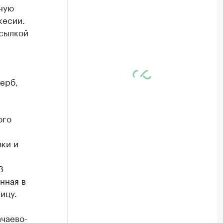
ную
кесии.
ссылкой
щерб,
.
ого
зки и
В
нная в
ицу.
ачаево-