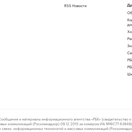
RSS Новости
Др
Об
Ко
до
Хо
Ре
Зн
Са
РБ
РБ
Шк
ения и материалы информационного агентства «РБК» (свидетельство о 
овых коммуникаций (Роскомнадзор) 09.12.2015 за номером ИА №ФС77-63848) 
 связи, информационных технологий и массовых коммуникаций (Роскомнадз