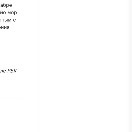
кабре
ние мер
нным с
ения
ле РБК