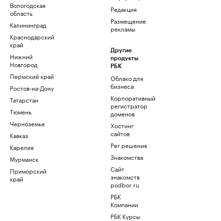
Вологодская
Редакция
область
Размещение
Калининград
рекламы
Краснодарский
край
Другие
Нижний
продукты
Новгород
РБК
Пермский край
Облако для
бизнеса
Ростов-на-Дону
Корпоративный
Татарстан
регистратор
Тюмень
доменов
Черноземье
Хостинг
сайтов
Кавказ
Рег.решения
Карелия
Знакомства
Мурманск
Сайт
Приморский
знакомств
край
podbor.ru
РБК
Компании
РБК Курсы