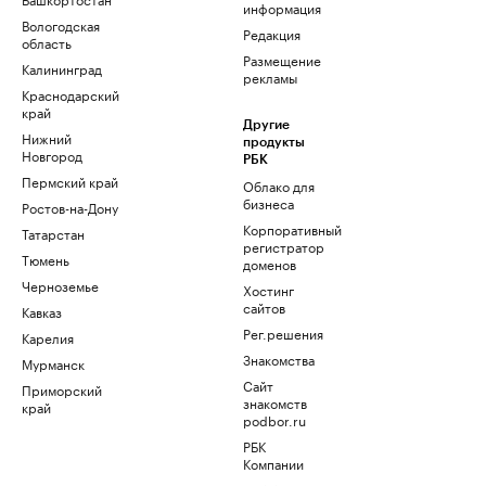
информация
Вологодская
Редакция
область
Размещение
Калининград
рекламы
Краснодарский
край
Другие
Нижний
продукты
Новгород
РБК
Пермский край
Облако для
бизнеса
Ростов-на-Дону
Корпоративный
Татарстан
регистратор
Тюмень
доменов
Черноземье
Хостинг
сайтов
Кавказ
Рег.решения
Карелия
Знакомства
Мурманск
Сайт
Приморский
знакомств
край
podbor.ru
РБК
Компании