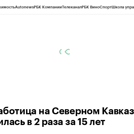
жимость
Autonews
РБК Компании
Телеканал
РБК Вино
Спорт
Школа упра
ипто
РБК Бизнес-среда
Дискуссионный клуб
Исследования
Кредитные 
Экономика
Бизнес
Технологии и медиа
Финансы
Рынок наличной валю
аботица на Северном Кавка
лась в 2 раза за 15 лет