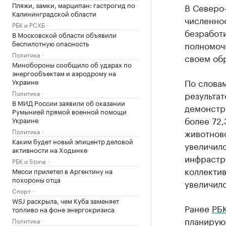
Пляжи, замки, марципан: гастрогид по
В Северо-
Калининградской области
численнос
РБК и РСХБ
безработи
В Московской области объявили
беспилотную опасность
полномоч
Политика
своем об
Минобороны сообщило об ударах по
энергообъектам и аэродрому на
По слова
Украине
Политика
результа
В МИД России заявили об оказании
демонстр
Румынией прямой военной помощи
более 72,
Украине
Политика
животново
Каким будет новый эпицентр деловой
увеличило
активности на Ходынке
инфрастр
РБК и Stone
коллектив
Месси прилетел в Аргентину на
похороны отца
увеличило
Спорт
WSJ раскрыла, чем Куба заменяет
Ранее
РБК
топливо на фоне энергокризиса
планируют
Политика