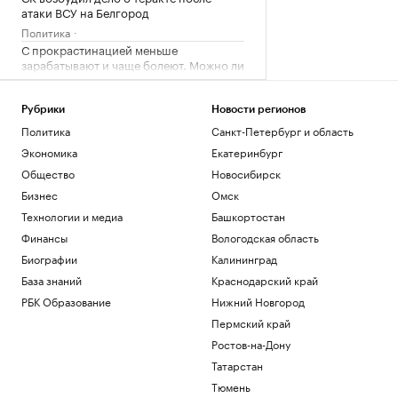
атаки ВСУ на Белгород
Политика
С прокрастинацией меньше
зарабатывают и чаще болеют. Можно ли
ее победить
Подписка на РБК
Рубрики
Новости регионов
На западе Словакии объявили режим
Политика
Санкт-Петербург и область
ЧС из-за пожара на военном полигоне
Общество
Экономика
Екатеринбург
В разные корзины: как сберечь
Общество
Новосибирск
накопления в период турбулентности
Бизнес
Омск
РБК и Сбер
Технологии и медиа
Башкортостан
В Белгороде повреждены около 30
многоэтажек после ночной атаки
Финансы
Вологодская область
дронов
Биографии
Калининград
Политика
База знаний
Краснодарский край
РБК Образование
Нижний Новгород
Загрузить еще
Пермский край
Ростов-на-Дону
Татарстан
Тюмень