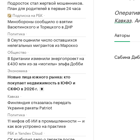
Подросток стал жертвой мошенников.
План для родителей в первые 24 часа
Оператив
Подписка на РБК
Кавказ
. А
Минобороны сообщило о взятии
Васютинского и Торецкого в ДНР
Политика
Авторы
В Сеуте оценили число оставшихся
нелегальных мигрантов из Марокко
Общество
Сабина Диб
В Британии изменили энергопроект на
£430 млн из-за «могилы» эльфа Добби
Экономика
Новые лица южного рынка: кто
покупает недвижимость в ЮФО и
СКФО в 2026 г.
Кавказ
Финляндия отказалась передать
Украине ракеты Patriot
Политика
11 мифов об ИИ в промышленности — и
как все устроено на практике
РБК и Yandex Cloud
СК возбудил дело о теракте после