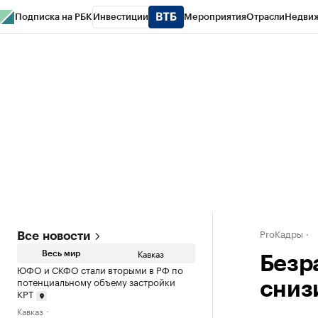
Подписка на РБК
Инвестиции
Мероприятия
Отрасли
Недви
РБК Life
Тренды
Визионеры
Национальные проекты
Город
Стиль
Кр
Конференции СПб
Спецпроекты
Проверка контрагентов
Политика
ProКадры
Все новости
Кавказ
Весь мир
Безр
ЮФО и СКФО стали вторыми в РФ по
потенциальному объему застройки
снизи
КРТ
Кавказ