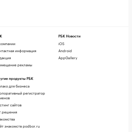
К
РБК Новости
компании
iOS
нтактная информация
Android
дакция
AppGallery
змещение рекламы
угие продукты РБК
лако для бизнеса
рпоративный регистратор
менов
стинг сайтов
г.решения
акомства
йт знакомств podbor.ru