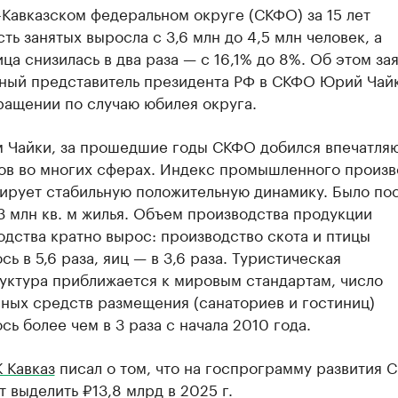
Кавказском федеральном округе (СКФО) за 15 лет
ть занятых выросла с 3,6 млн до 4,5 млн человек, а
ца снизилась в два раза — с 16,1% до 8%. Об этом за
ный представитель президента РФ в СКФО Юрий Чайк
ращении по случаю юбилея округа.
м Чайки, за прошедшие годы СКФО добился впечатля
тов во многих сферах. Индекс промышленного произв
ирует стабильную положительную динамику. Было по
3 млн кв. м жилья. Объем производства продукции
дства кратно вырос: производство скота и птицы
сь в 5,6 раза, яиц — в 3,6 раза. Туристическая
уктура приближается к мировым стандартам, число
ных средств размещения (санаториев и гостиниц)
сь более чем в 3 раза с начала 2010 года.
 Кавказ
писал о том, что на госпрограмму развития 
 выделить ₽13,8 млрд в 2025 г.