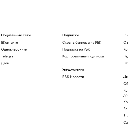
Социальные сети
Подписки
РБ
ВКонтакте
Скрыть баннеры на РБК
О 
Одноклассники
Подписка на РБК
Ко
Telegram
Корпоративная подписка
Ре
Дзен
Ра
Уведомления
RSS Новости
Др
Об
Ко
до
Хо
Ре
Зн
Са