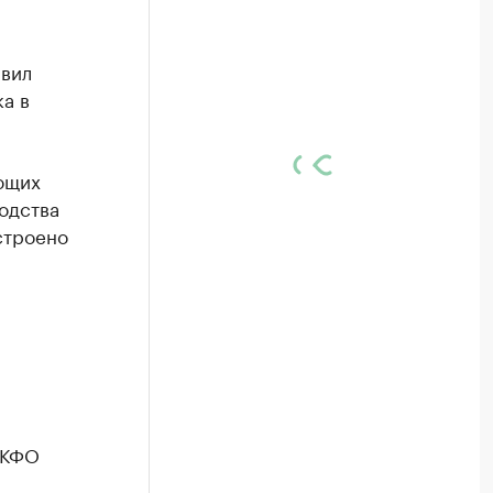
явил
а в
ющих
одства
строено
СКФО