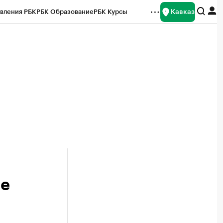
Кавказ
вления РБК
РБК Образование
РБК Курсы
рейтинги
Франшизы
Газета
Спецпроекты СПб
ты
зе