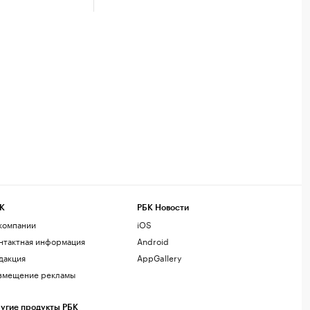
К
РБК Новости
компании
iOS
нтактная информация
Android
дакция
AppGallery
змещение рекламы
угие продукты РБК