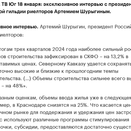
 ТВ Юг 18 января: эксклюзивное интервью с президе
ой гильдии риелторов Артемием Шурыгиным.
Артемий Шурыгин, президент Росси
вное интервью.
иелторов:
тогам трех кварталов 2024 года наиболее сильный ро
ов строительства зафиксирован в СКФО – на 13,2% в
тавимых ценах. Северному Кавказу удается сохранят
точно высокие и близкие к прошлогодним темпы
тельства. (…) Объемы строительства сильнее всего в
 – на 48%».
азным оценкам, объемы ввода жилья уже в следующем
мер, в Краснодаре снизятся на 25%. Что касается цен
чном рынке для поддержания и удержания цен заст
с используют различные программы стимулирования 
очки, субсидии, предоставляются достаточно сущес