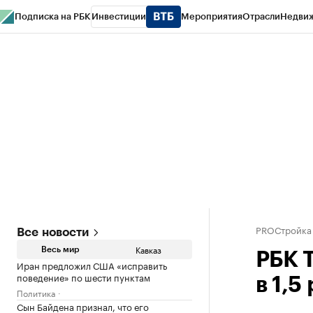
Подписка на РБК
Инвестиции
Мероприятия
Отрасли
Недви
РБК Life
Тренды
Визионеры
Национальные проекты
Город
Стиль
Кр
Конференции СПб
Спецпроекты
Проверка контрагентов
Политика
PROСтройка
Все новости
Кавказ
Весь мир
РБК 
Иран предложил США «исправить
поведение» по шести пунктам
в 1,5
Политика
Сын Байдена признал, что его