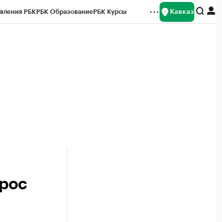
Кавказ
вления РБК
РБК Образование
РБК Курсы
рейтинги
Франшизы
Газета
Спецпроекты СПб
ты
ырос