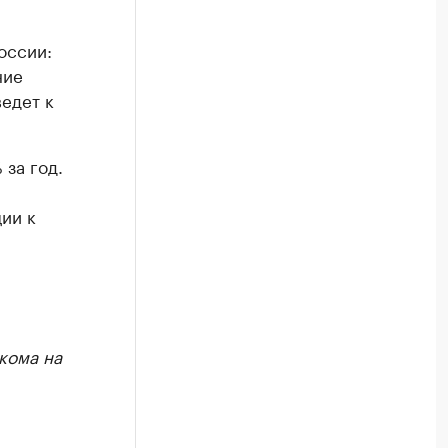
оссии:
ние
едет к
 за год.
ии к
кома на