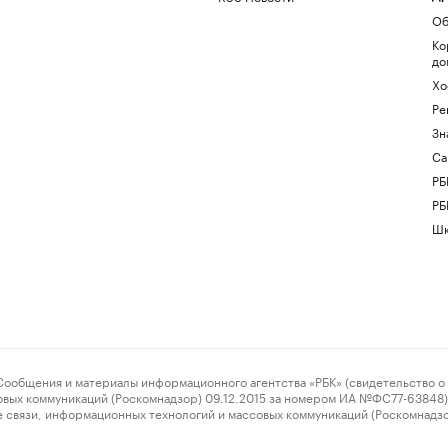
Об
Ко
до
Хо
Ре
Зн
Са
РБ
РБ
Шк
ения и материалы информационного агентства «РБК» (свидетельство о 
овых коммуникаций (Роскомнадзор) 09.12.2015 за номером ИА №ФС77-63848) 
 связи, информационных технологий и массовых коммуникаций (Роскомнадз