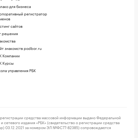
лако для бизнеса
рпоративный регистратор
менов
стинг сайтов
г.решения
акомства
йт знакомств podbor.ru
К Компании
К Курсы
ола управления РБК
регистрации средства массовой информации выдано Федеральной
и сетевого издания «РБК» (свидетельство о регистрации средства
ор) 03.12.2021 за номером ЭЛ №ФС77-82385) сопровождаются