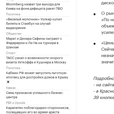
диско
Bloomberg назвал три выхода для
Киева на фоне дефицита ракет ПВО
О рын
Политика
«По н
«Веселый молочник» Уолкер купил
билеты в Стамбул на случай
объем
выдворения
усиле
Общество
Марат и Динара Сафины сыграют с
«Цены
Федерером и Ли На на турнире в
Шанхае
Сейча
Спорт
незна
ТАСС узнал о возможности скорого
значи
визита Уиткоффа и Кушнера в Москву
Политика
Кабмин РФ может запустить льготную
ипотеку для достройки домов в Крыму
Подробнос
- на сайт
Кавказ
- в Красн
Семь признаков успешного бизнес-
39 кнопке
центра
РБК и Upside
Карапетян поблагодарил сторонников,
посещавших его во время ареста