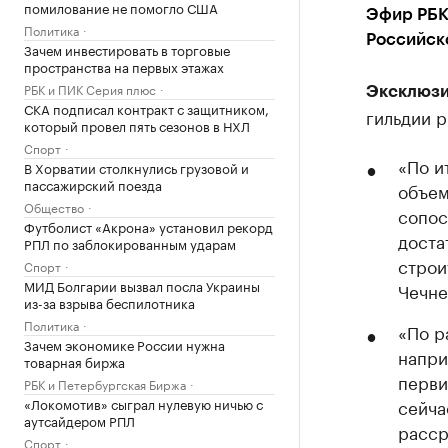
помилование не помогло США
Эфир РБК
Политика
Российск
Зачем инвестировать в торговые
пространства на первых этажах
РБК и ПИК Серия плюс
Эксклюзи
СКА подписал контракт с защитником,
гильдии р
который провел пять сезонов в НХЛ
Спорт
«По и
В Хорватии столкнулись грузовой и
пассажирский поезда
объем
Общество
сопос
Футболист «Акрона» установил рекорд
доста
РПЛ по заблокированным ударам
строи
Спорт
МИД Болгарии вызвал посла Украины
Чечне
из-за взрыва беспилотника
Политика
«По р
Зачем экономике России нужна
напри
товарная биржа
перви
РБК и Петербургская Биржа
«Локомотив» сыграл нулевую ничью с
сейча
аутсайдером РПЛ
расср
Спорт