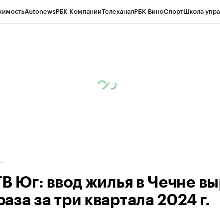
жимость
Autonews
РБК Компании
Телеканал
РБК Вино
Спорт
Школа упра
ипто
РБК Бизнес-среда
Дискуссионный клуб
Исследования
Кредитные 
Экономика
Бизнес
Технологии и медиа
Финансы
Рынок наличной валю
ТВ Юг: ввод жилья в Чечне в
 раза за три квартала 2024 г.