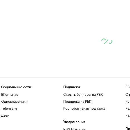
Социальные сети
Подписки
РБ
ВКонтакте
Скрыть баннеры на РБК
О 
Одноклассники
Подписка на РБК
Ко
Telegram
Корпоративная подписка
Ре
Дзен
Ра
Уведомления
RSS Новости
Др