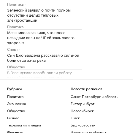
Политика
Зеленский заявил о почти полном
отсутствии целых тепловых
электростанций
Политика
Мельникова заявила, что после
невыдачи визы на ЧЕ ей жаль своего
здоровья
Спорт
Сын Джо Байдена рассказал о сильной
боли отца из-за рака
Общество
В Геленджике возобновили работу
пляжей после отмены режима
опасности БПЛА
Общество
Рубрики
Новости регионов
Политика
Санкт-Петербург и область
Загрузить еще
Экономика
Екатеринбург
Общество
Новосибирск
Бизнес
Омск
Технологии и медиа
Башкортостан
Финансы
Вологодская область