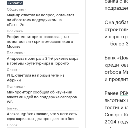
банка о 
РАДИО
подразде
Общество
Мадьяр ответил на вопрос, останется
ли «Росатом» подрядчиком на
Она добав
«Пакш-2»
строитель
Политика
инфрастру
Росфинмониторинг рассказал, как
помог выявить криптомошенников в
— более 
Москве
Политика
Банк «Дом
Андреева проиграла 34-й ракетке мира
в третьем круге турнира в Торонто
кредитов
Спорт
отбора М
РПЦ ответила на призыв уйти из
и продлит
Африки
Политика
Минпромторг сообщил об изучении
Ранее
РБ
властями идей по поддержке селлеров
льготных 
WB
гостиница
Бизнес
Северо-Ка
Александр Усик заявил, что у него есть
«два варианта» для прощального боя
2024 году
Спорт