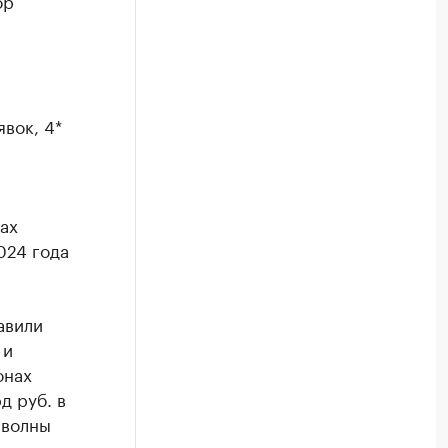
ор
вок, 4*
ах
024 года
авили
 и
онах
д руб. в
 волны