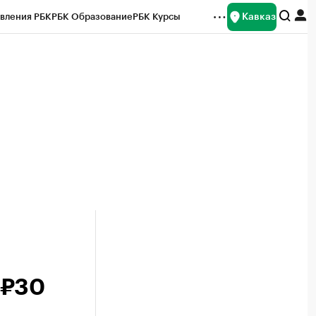
Кавказ
вления РБК
РБК Образование
РБК Курсы
рейтинги
Франшизы
Газета
Спецпроекты СПб
ты
 ₽30