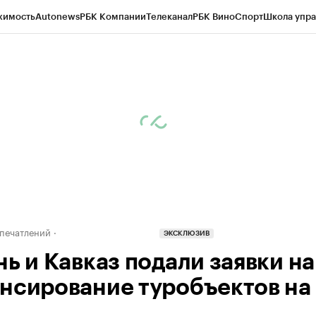
жимость
Autonews
РБК Компании
Телеканал
РБК Вино
Спорт
Школа упра
ипто
РБК Бизнес-среда
Дискуссионный клуб
Исследования
Кредитные 
Экономика
Бизнес
Технологии и медиа
Финансы
Рынок наличной валю
печатлений
ЭКСКЛЮЗИВ
нь и Кавказ подали заявки на
нсирование туробъектов на