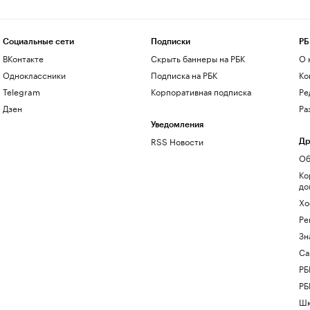
Социальные сети
Подписки
РБ
ВКонтакте
Скрыть баннеры на РБК
О 
Одноклассники
Подписка на РБК
Ко
Telegram
Корпоративная подписка
Ре
Дзен
Ра
Уведомления
RSS Новости
Др
Об
Ко
до
Хо
Ре
Зн
Са
РБ
РБ
Шк