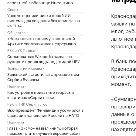
вероятной любовнице Инфантино
Спорт
Краснода
Ученые оценили риски новой ИИ-
системы для создания бактериофагов
заявки н
из США
млрд руб.
Общество
льготное 
«Ноев ковчег»: почему в восточной
Арктике эволюция шла непрерывно
Краснода
РБК и УК Первая
Сооснователь Wikipedia назвал ее
В банк по
рупором пропаганды под эгидой ЦРУ
Краснода
Технологии и медиа
Зеленский встретился с президентом
приходит
Сербии Вучичем
момент.
Политика
Как устроены приватные террасы в
квартирах «Серии плюс»
«Суммарн
РБК и ПИК Серия плюс
предвари
Экс-президент Финляндии усомнился в
данные о 
сценарии нападения России на НАТО
преждевр
Политика
Глава «Эксмо» назвал книгу, которая
находятс
поможет стать «лучшей версией себя»