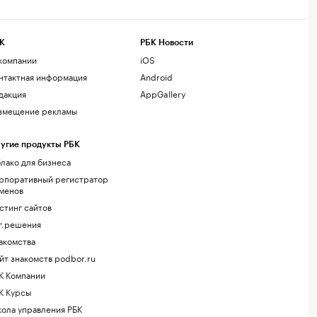
К
РБК Новости
компании
iOS
нтактная информация
Android
дакция
AppGallery
змещение рекламы
угие продукты РБК
лако для бизнеса
рпоративный регистратор
менов
стинг сайтов
г.решения
акомства
йт знакомств podbor.ru
К Компании
К Курсы
ола управления РБК