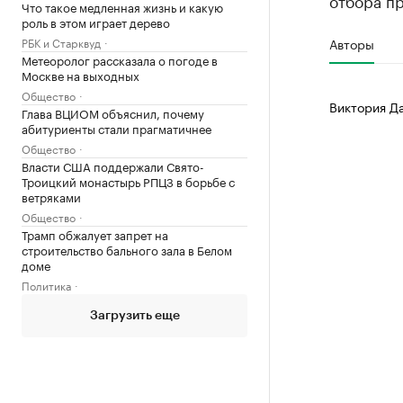
отбора пр
Что такое медленная жизнь и какую
роль в этом играет дерево
РБК и Старквуд
Авторы
Метеоролог рассказала о погоде в
Москве на выходных
Общество
Виктория Д
Глава ВЦИОМ объяснил, почему
абитуриенты стали прагматичнее
Общество
Власти США поддержали Свято-
Троицкий монастырь РПЦЗ в борьбе с
ветряками
Общество
Трамп обжалует запрет на
строительство бального зала в Белом
доме
Политика
Загрузить еще