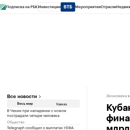
Подписка на РБК
Инвестиции
Мероприятия
Отрасли
Недви
РБК Life
Тренды
Визионеры
Национальные проекты
Город
Стиль
Кр
Конференции СПб
Спецпроекты
Проверка контрагентов
Политика
Экономика в
Все новости
Кавказ
Весь мир
Куба
В Чехии при нападении с ножом
пострадали четыре человека
фина
Общество
Telegraph сообщил о выплатах УЕФА
млрд