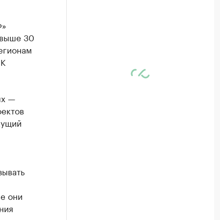
Ф»
свыше 30
регионам
БК
ых —
оектов
кущий
зывать
е они
ния