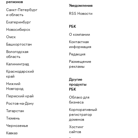
регионов
Уведомления
Санкт-Петербург
RSS Новости
и область
Екатеринбург
РБК
Новосибирск
О компании
Омск
Контактная
Башкортостан
информация
Вологодская
Редакция
область
Размещение
Калининград
рекламы
Краснодарский
край
Другие
Нижний
продукты
Новгород
РБК
Пермский край
Облако для
бизнеса
Ростов-на-Дону
Корпоративный
Татарстан
регистратор
Тюмень
доменов
Черноземье
Хостинг
сайтов
Кавказ