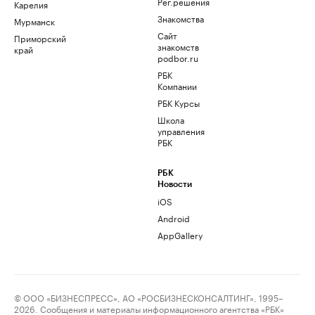
Рег.решения
Карелия
Знакомства
Мурманск
Сайт
Приморский
знакомств
край
podbor.ru
РБК
Компании
РБК Курсы
Школа
управления
РБК
РБК
Новости
iOS
Android
AppGallery
© ООО «БИЗНЕСПРЕСС», АО «РОСБИЗНЕСКОНСАЛТИНГ», 1995–
2026. Сообщения и материалы информационного агентства «РБК»