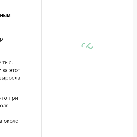
ьным
о
ор
 тыс.
 за этот
 выросла
что при
оля
а около