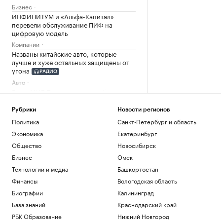
Бизнес
ИНФИНИТУМ и «Альфа-Капитал»
перевели обслуживание ПИФ на
цифровую модель
Компании
Названы китайские авто, которые
лучше и хуже остальных защищены от
угона
РАДИО
Авто
Глава МИД Польши призвал обсудить
вопрос перехвата ракет над Украиной
Политика
Рубрики
Новости регионов
В Мексике и Аргентине поддержали
Политика
Санкт-Петербург и область
Инфантино после идеи о продаже доли
Экономика
Екатеринбург
ЧМ
Общество
Новосибирск
Спорт
Бизнес
Омск
Загрузить еще
Технологии и медиа
Башкортостан
Финансы
Вологодская область
Биографии
Калининград
База знаний
Краснодарский край
РБК Образование
Нижний Новгород