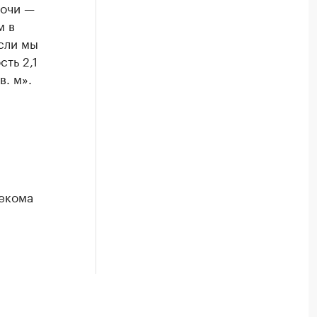
Сочи —
м в
сли мы
ть 2,1
в. м».
екома