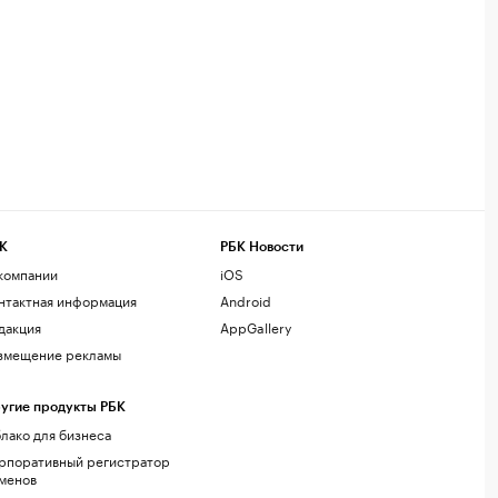
К
РБК Новости
компании
iOS
нтактная информация
Android
дакция
AppGallery
змещение рекламы
угие продукты РБК
лако для бизнеса
рпоративный регистратор
менов