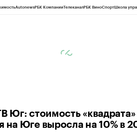
жимость
Autonews
РБК Компании
Телеканал
РБК Вино
Спорт
Школа упра
ипто
РБК Бизнес-среда
Дискуссионный клуб
Исследования
Кредитные 
Экономика
Бизнес
Технологии и медиа
Финансы
Рынок наличной валю
ТВ Юг: стоимость «квадрата»
я на Юге выросла на 10% в 2