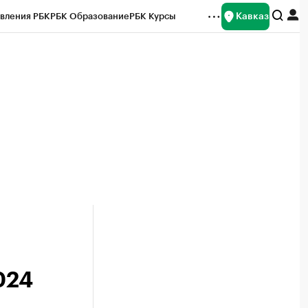
Кавказ
вления РБК
РБК Образование
РБК Курсы
рейтинги
Франшизы
Газета
Спецпроекты СПб
ты
024