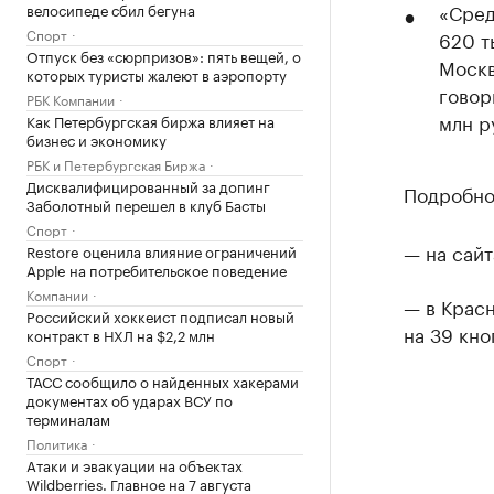
«Сред
велосипеде сбил бегуна
Спорт
620 т
Отпуск без «сюрпризов»: пять вещей, о
Москв
которых туристы жалеют в аэропорту
говор
РБК Компании
млн ру
Как Петербургская биржа влияет на
бизнес и экономику
РБК и Петербургская Биржа
Дисквалифицированный за допинг
Подробно
Заболотный перешел в клуб Басты
Спорт
— на сайт
Restore оценила влияние ограничений
Apple на потребительское поведение
Компании
— в Крас
Российский хоккеист подписал новый
на 39 кно
контракт в НХЛ на $2,2 млн
Спорт
ТАСС сообщило о найденных хакерами
документах об ударах ВСУ по
терминалам
Политика
Атаки и эвакуации на объектах
Wildberries. Главное на 7 августа