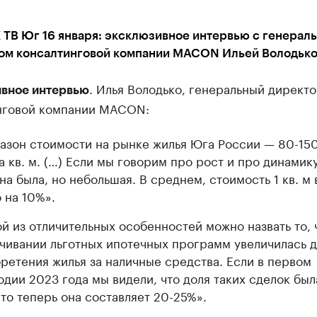
 ТВ Юг 16 января: эксклюзивное интервью с генерал
ом консалтинговой компании MACON Ильей Володьк
. Илья Володько, генеральный директ
вное интервью
нговой компании MACON:
азон стоимости на рынке жилья Юга России — 80-150
за кв. м. (…) Если мы говорим про рост и про динамику
она была, но небольшая. В среднем, стоимость 1 кв. м
о на 10%».
й из отличительных особенностей можно назвать то, 
чивании льготных ипотечных программ увеличилась д
ретения жилья за наличные средства. Если в первом
одии 2023 года мы видели, что доля таких сделок был
 то теперь она составляет 20-25%».