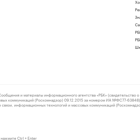
Хо
Ре
Зн
Са
РБ
РБ
Шк
ения и материалы информационного агентства «РБК» (свидетельство о 
овых коммуникаций (Роскомнадзор) 09.12.2015 за номером ИА №ФС77-63848) 
 связи, информационных технологий и массовых коммуникаций (Роскомнадз
нажмите Ctrl + Enter