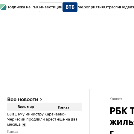
Подписка на РБК
Инвестиции
Мероприятия
Отрасли
Недви
РБК Life
Тренды
Визионеры
Национальные проекты
Город
Стиль
Кр
Конференции СПб
Спецпроекты
Проверка контрагентов
Политика
Кавказ
Все новости
Кавказ
Весь мир
РБК 
Бывшему министру Карачаево-
Черкесии продлили арест еще на два
жиль
месяца
Кавказ
г.