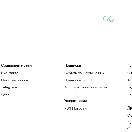
Социальные сети
Подписки
РБ
ВКонтакте
Скрыть баннеры на РБК
О 
Одноклассники
Подписка на РБК
Ко
Telegram
Корпоративная подписка
Ре
Дзен
Ра
Уведомления
RSS Новости
Др
Об
Ко
до