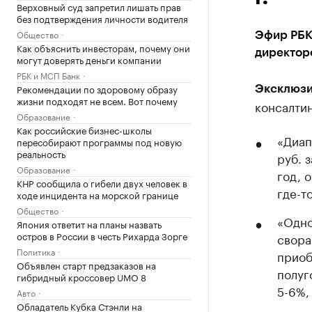
Верховный суд запретил лишать прав
без подтверждения личности водителя
Общество
Эфир РБК
Как объяснить инвесторам, почему они
директор
могут доверять деньги компании
РБК и МСП Банк
Рекомендации по здоровому образу
Эксклюзи
жизни подходят не всем. Вот почему
консалти
Образование
Как российские бизнес-школы
«Диап
пересобирают программы под новую
реальность
руб. 
Образование
год, 
КНР сообщила о гибели двух человек в
где-т
ходе инцидента на морской границе
Общество
«Одно
Япония ответит на планы назвать
остров в России в честь Рихарда Зорге
свора
Политика
приоб
Объявлен старт предзаказов на
полуг
гибридный кроссовер UMO 8
5-6%,
Авто
Обладатель Кубка Стэнли на