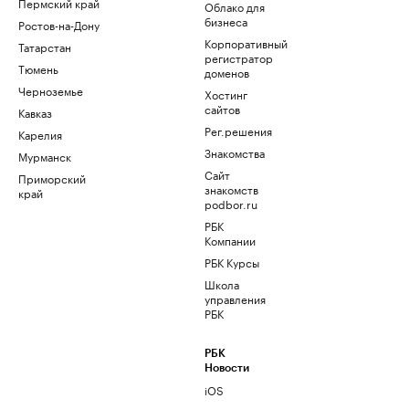
Пермский край
Облако для
бизнеса
Ростов-на-Дону
Корпоративный
Татарстан
регистратор
Тюмень
доменов
Черноземье
Хостинг
сайтов
Кавказ
Рег.решения
Карелия
Знакомства
Мурманск
Сайт
Приморский
знакомств
край
podbor.ru
РБК
Компании
РБК Курсы
Школа
управления
РБК
РБК
Новости
iOS