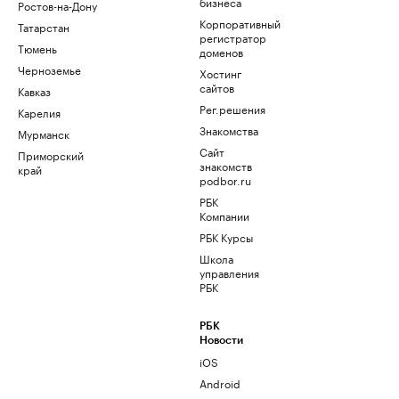
бизнеса
Ростов-на-Дону
Корпоративный
Татарстан
регистратор
Тюмень
доменов
Черноземье
Хостинг
сайтов
Кавказ
Рег.решения
Карелия
Знакомства
Мурманск
Сайт
Приморский
знакомств
край
podbor.ru
РБК
Компании
РБК Курсы
Школа
управления
РБК
РБК
Новости
iOS
Android