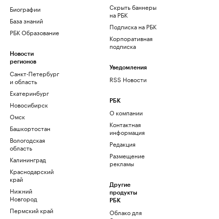
Скрыть баннеры
Биографии
на РБК
База знаний
Подписка на РБК
РБК Образование
Корпоративная
подписка
Новости
регионов
Уведомления
Санкт-Петербург
RSS Новости
и область
Екатеринбург
РБК
Новосибирск
О компании
Омск
Контактная
Башкортостан
информация
Вологодская
Редакция
область
Размещение
Калининград
рекламы
Краснодарский
край
Другие
Нижний
продукты
Новгород
РБК
Пермский край
Облако для