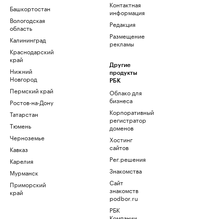
Контактная
Башкортостан
информация
Вологодская
Редакция
область
Размещение
Калининград
рекламы
Краснодарский
край
Другие
Нижний
продукты
Новгород
РБК
Пермский край
Облако для
бизнеса
Ростов-на-Дону
Корпоративный
Татарстан
регистратор
Тюмень
доменов
Черноземье
Хостинг
сайтов
Кавказ
Рег.решения
Карелия
Знакомства
Мурманск
Сайт
Приморский
знакомств
край
podbor.ru
РБК
Компании