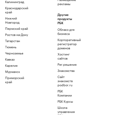
Калининград
рекламы
Краснодарский
край
Другие
Нижний
продукты
Новгород
РБК
Пермский край
Облако для
бизнеса
Ростов-на-Дону
Корпоративный
Татарстан
регистратор
Тюмень
доменов
Черноземье
Хостинг
сайтов
Кавказ
Рег.решения
Карелия
Знакомства
Мурманск
Сайт
Приморский
знакомств
край
podbor.ru
РБК
Компании
РБК Курсы
Школа
управления