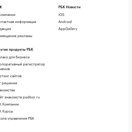
К
РБК Новости
компании
iOS
нтактная информация
Android
дакция
AppGallery
змещение рекламы
угие продукты РБК
лако для бизнеса
рпоративный регистратор
менов
стинг сайтов
г.решения
акомства
йт знакомств podbor.ru
К Компании
К Курсы
ола управления РБК