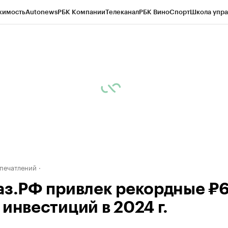
жимость
Autonews
РБК Компании
Телеканал
РБК Вино
Спорт
Школа упра
ипто
РБК Бизнес-среда
Дискуссионный клуб
Исследования
Кредитные 
Экономика
Бизнес
Технологии и медиа
Финансы
Рынок наличной валю
печатлений
аз.РФ привлек рекордные ₽6
 инвестиций в 2024 г.