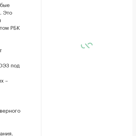
обые
. Это
и
этом РБК
т
 ОЭЗ под
х –
еверного
ания.