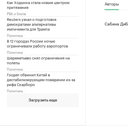
Как Ходынка стала новым центром
Авторы
притяжения
РБК и Stone
Reuters узнал о подготовке
Сабина Диб
демократами альтернативы
импичмента для Трампа
Политика
В 12 городах России ночью
ограничивали работу аэропортов
Политика
Шереметьево снял ограничения на
полеты
Политика
Госдеп обвинил Китай в
дестабилизирующем поведении из-за
рифа Скарборо
Политика
Загрузить еще