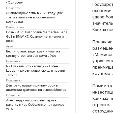
«Одиссее»
Государст
Общество
экономиче
Дивидендные гэпы в 2026 году: две
вдвое бол
трети акций уже восстановили
котировки
значитель
Инвестиции
Кавказ со
Новый Audi Q9 против Mercedes-Benz
GLS и BMW X7. Сравнение, мнения и
цены
Привлече
Авто
размещени
Беспилотник задел кран и упал на
«Мамисон»
крышу строящегося дома в Уфе
управлен
Политика
NYT узнала, что наследник Estée
преимуще
Lauder «закрыл кошелек» для партии
крупные с
Трампа
Политика
Помимо к
Дептранс назвал причину сбоя в
движении трамваев на севере Москвы
инвестиц
Общество
Кавказа, 
Александрова обыграла первую
строитель
ракетку мира Соболенко на турнире
WTA
сотрудни