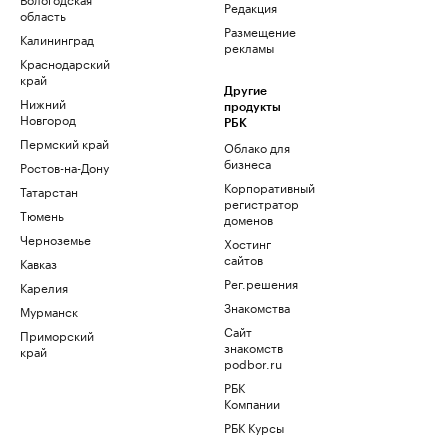
Редакция
область
Размещение
Калининград
рекламы
Краснодарский
край
Другие
Нижний
продукты
Новгород
РБК
Пермский край
Облако для
бизнеса
Ростов-на-Дону
Корпоративный
Татарстан
регистратор
Тюмень
доменов
Черноземье
Хостинг
сайтов
Кавказ
Рег.решения
Карелия
Знакомства
Мурманск
Сайт
Приморский
знакомств
край
podbor.ru
РБК
Компании
РБК Курсы