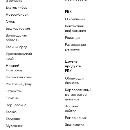
Екатеринбург
РБК
Новосибирск
О компании
Омск
Контактная
Башкортостан
информация
Вологодская
Редакция
область
Размещение
Калининград
рекламы
Краснодарский
край
Другие
Нижний
продукты
Новгород
РБК
Пермский край
Облако для
бизнеса
Ростов-на-Дону
Корпоративный
Татарстан
регистратор
Тюмень
доменов
Черноземье
Хостинг
сайтов
Кавказ
Рег.решения
Карелия
Знакомства
Мурманск