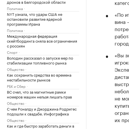
катег
дронов в Белгородской области
Политика
«По и
NYT узнала, что удары США не
остановили развитие ядерной
вина 
программы Ирана
потре
Политика
работ
Международная федерация
скейтбординга сняла все ограничения
город
с россиян
Спорт
«Вы з
Володин рассказал о запуске мер по
игрок
стабилизации топливного рынка
Экспе
Общество
Как сохранить средства во времена
диста
нестабильности рынков
выстр
РБК и Сбер
небол
ВС счел, что за магнитные рамки
номеров машин нельзя лишать прав
не мо
Общество
купит
С чем Роналду и Джорджина Родригес
огран
подошли к свадьбе. Инфографика
их пр
Общество
Как и где быстро заработать деньги в