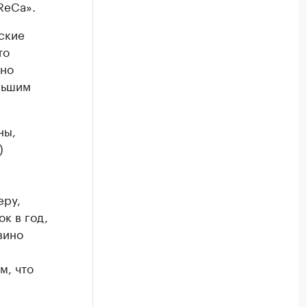
ReCa».
ские
то
вно
льшим
ны,
)
еру,
к в год,
вино
м, что