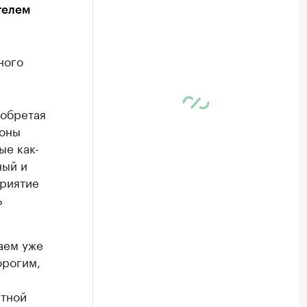
телем
ного
иобретая
роны
ые как-
ный и
приятие
ь
аем уже
орогим,
стной