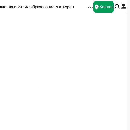
Кавказ
вления РБК
РБК Образование
РБК Курсы
рейтинги
Франшизы
Газета
Спецпроекты СПб
ты