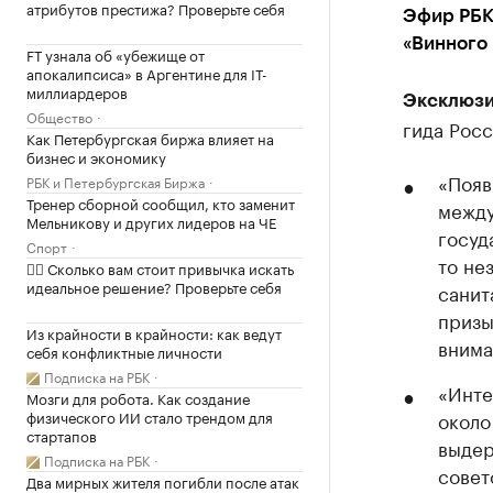
атрибутов престижа? Проверьте себя
Эфир РБК
«Винного
FT узнала об «убежище от
апокалипсиса» в Аргентине для IT-
миллиардеров
Эксклюзи
Общество
гида Росс
Как Петербургская биржа влияет на
бизнес и экономику
«Появ
РБК и Петербургская Биржа
Тренер сборной сообщил, кто заменит
между
Мельникову и других лидеров на ЧЕ
госуд
Спорт
то не
✍🏻 Сколько вам стоит привычка искать
идеальное решение? Проверьте себя
санит
призы
Из крайности в крайности: как ведут
внима
себя конфликтные личности
Подписка на РБК
«Инте
Мозги для робота. Как создание
физического ИИ стало трендом для
около
стартапов
выдер
Подписка на РБК
совет
Два мирных жителя погибли после атак