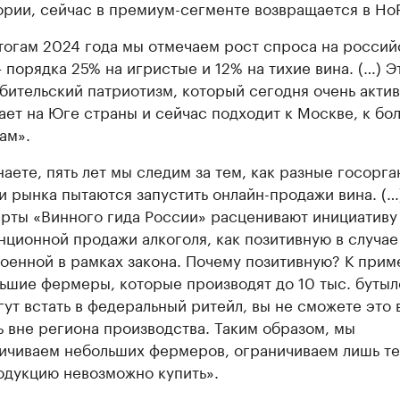
ории, сейчас в премиум-сегменте возвращается в Ho
тогам 2024 года мы отмечаем рост спроса на россий
– порядка 25% на игристые и 12% на тихие вина. (…) Э
бительский патриотизм, который сегодня очень акти
ает на Юге страны и сейчас подходит к Москве, к бо
ам».
наете, пять лет мы следим за тем, как разные госорга
и рынка пытаются запустить онлайн-продажи вина. (…
рты «Винного гида России» расценивают инициативу
нционной продажи алкоголя, как позитивную в случае
оенной в рамках закона. Почему позитивную? К прим
ьшие фермеры, которые производят до 10 тыс. бутыло
гут встать в федеральный ритейл, вы не сможете это 
ь вне региона производства. Таким образом, мы
ичиваем небольших фермеров, ограничиваем лишь те
одукцию невозможно купить».