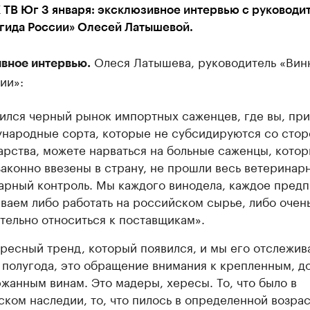
 ТВ Юг 3 января: эксклюзивное интервью с руководи
 гида России» Олесей Латышевой.
Олеся Латышева, руководитель «Вин
вное интервью.
ии»:
ился черный рынок импортных саженцев, где вы, пр
народные сорта, которые не субсидируются со сто
арства, можете нарваться на больные саженцы, котор
законно ввезены в страну, не прошли весь ветеринар
арный контроль. Мы каждого винодела, каждое пред
ваем либо работать на российском сырье, либо очен
тельно относиться к поставщикам».
ресный тренд, который появился, и мы его отслежив
 полугода, это обращение внимания к крепленным, д
жанным винам. Это мадеры, хересы. То, что было в
ском наследии, то, что пилось в определенной возра