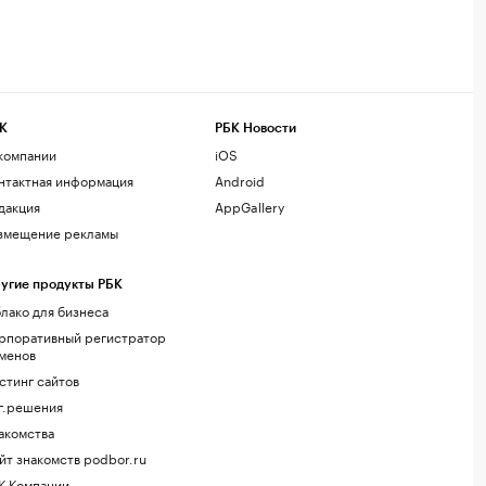
К
РБК Новости
компании
iOS
нтактная информация
Android
дакция
AppGallery
змещение рекламы
угие продукты РБК
лако для бизнеса
рпоративный регистратор
менов
стинг сайтов
г.решения
акомства
йт знакомств podbor.ru
К Компании