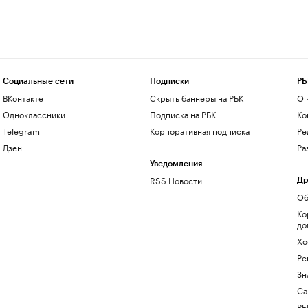
Социальные сети
Подписки
РБ
ВКонтакте
Скрыть баннеры на РБК
О 
Одноклассники
Подписка на РБК
Ко
Telegram
Корпоративная подписка
Ре
Дзен
Ра
Уведомления
RSS Новости
Др
Об
Ко
до
Хо
Ре
Зн
Са
РБ