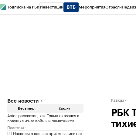
Подписка на РБК
Инвестиции
Мероприятия
Отрасли
Недви
РБК Life
Тренды
Визионеры
Национальные проекты
Город
Стиль
Кр
Конференции СПб
Спецпроекты
Проверка контрагентов
Политика
Кавказ
Все новости
Кавказ
Весь мир
РБК 
Axios рассказал, как Трамп оказался в
ловушке из-за войны и памятников
тихие
Политика
✍🏻 Насколько ваш авторитет зависит от