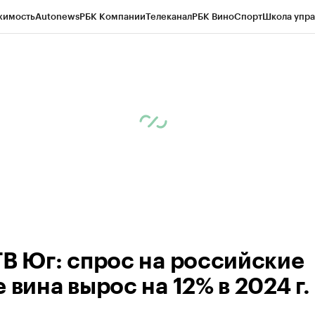
жимость
Autonews
РБК Компании
Телеканал
РБК Вино
Спорт
Школа упра
ипто
РБК Бизнес-среда
Дискуссионный клуб
Исследования
Кредитные 
Экономика
Бизнес
Технологии и медиа
Финансы
Рынок наличной валю
ТВ Юг: спрос на российские
 вина вырос на 12% в 2024 г.