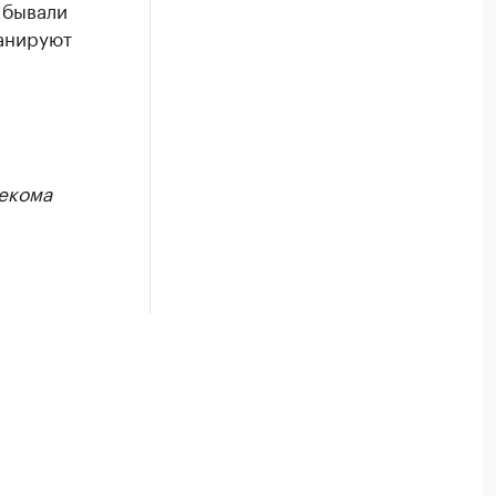
 бывали
ланируют
екома