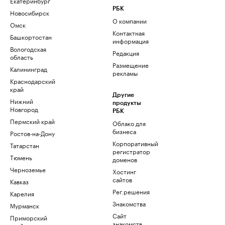
Екатеринбург
РБК
Новосибирск
О компании
Омск
Контактная
Башкортостан
информация
Вологодская
Редакция
область
Размещение
Калининград
рекламы
Краснодарский
край
Другие
Нижний
продукты
Новгород
РБК
Пермский край
Облако для
бизнеса
Ростов-на-Дону
Корпоративный
Татарстан
регистратор
Тюмень
доменов
Черноземье
Хостинг
сайтов
Кавказ
Рег.решения
Карелия
Знакомства
Мурманск
Сайт
Приморский
знакомств