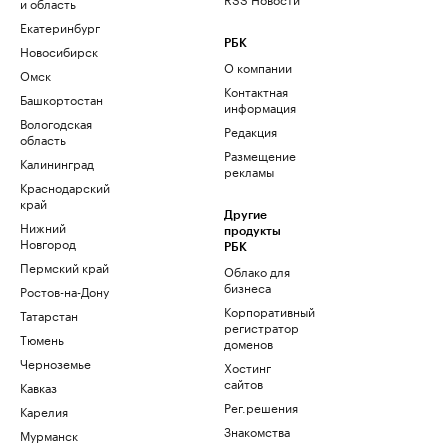
и область
Екатеринбург
РБК
Новосибирск
О компании
Омск
Контактная
Башкортостан
информация
Вологодская
Редакция
область
Размещение
Калининград
рекламы
Краснодарский
край
Другие
Нижний
продукты
Новгород
РБК
Пермский край
Облако для
бизнеса
Ростов-на-Дону
Корпоративный
Татарстан
регистратор
Тюмень
доменов
Черноземье
Хостинг
сайтов
Кавказ
Рег.решения
Карелия
Знакомства
Мурманск