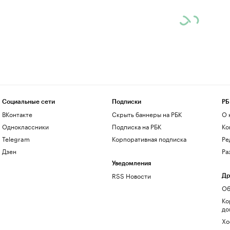
Социальные сети
Подписки
РБ
ВКонтакте
Скрыть баннеры на РБК
О 
Одноклассники
Подписка на РБК
Ко
Telegram
Корпоративная подписка
Ре
Дзен
Ра
Уведомления
RSS Новости
Др
Об
Ко
до
Хо