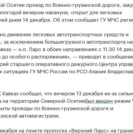
ой Осетии проезд по Военно-грузинской дороге, зак
епогодой вечером накануне, открыт для легковых
лей днем 14 декабря. Об этом сообщает ГУ МЧС реги
но движение легковых автотранспортных средств и
, за исключением большегрузного автотранспорта на
авказ — н.п. Ларс в обоих направлениях с 11.30 14 де
а до особого распоряжения», — приводят в сообщени
рий старшего оперативного дежурного Центра управ
х ситуациях ГУ МЧС России по РСО-Алания Владислав
 Кавказ сообщал, что вечером 13 декабря из-за сильн
а на территории Северной Осетии
был введен
режим 
рыты проезды по Военно-грузинской дороге и
азской автомагистрали.
екабря на пункте пропуска «Верхний Ларс» на грани