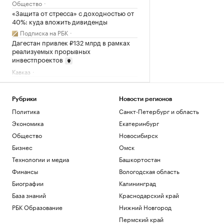
Общество
«Защита от стресса» с доходностью от
40%: куда вложить дивиденды
Подписка на РБК
Дагестан привлек ₽132 млрд в рамках
реализуемых прорывных
инвестпроектов
Кавказ
Соглашение о партнерстве ЕАЭС и ОАЭ
вступит в силу 6 октября
Политика
Рубрики
Новости регионов
Как Ходынка стала новым центром
Политика
Санкт-Петербург и область
притяжения
Экономика
Екатеринбург
РБК и Stone
Общество
Новосибирск
Reuters узнал о просьбе США
Бизнес
Омск
освободить осужденного в России
морпеха
Технологии и медиа
Башкортостан
Политика
Финансы
Вологодская область
Биографии
Калининград
Загрузить еще
База знаний
Краснодарский край
РБК Образование
Нижний Новгород
Пермский край