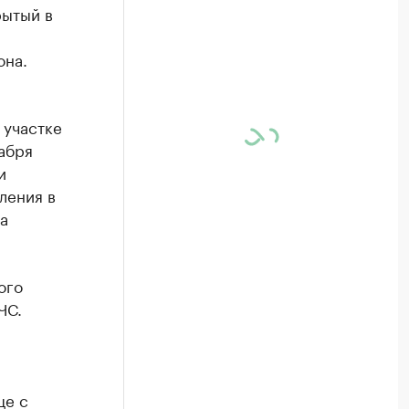
рытый в
она.
 участке
кабря
и
ления в
а
ого
ЧС.
це с