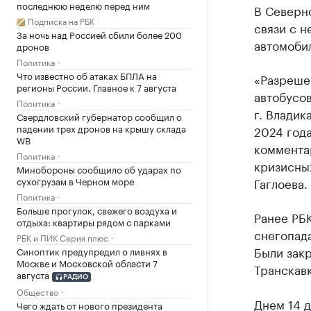
последнюю неделю перед ним
В Северн
Подписка на РБК
связи с н
За ночь над Россией сбили более 200
автомоби
дронов
Политика
Что известно об атаках БПЛА на
«Разреше
регионы России. Главное к 7 августа
автобусов
Политика
г. Владик
Свердловский губернатор сообщил о
падении трех дронов на крышу склада
2024 год
WB
коммента
Политика
кризисны
Минобороны сообщило об ударах по
сухогрузам в Черном море
Гаглоева.
Политика
Больше прогулок, свежего воздуха и
Ранее РБК
отдыха: квартиры рядом с парками
снегопад
РБК и ПИК Серия плюс
Были зак
Синоптик предупредил о ливнях в
Москве и Московской области 7
Транскавк
августа
РАДИО
Общество
Днем 14 д
Чего ждать от нового президента