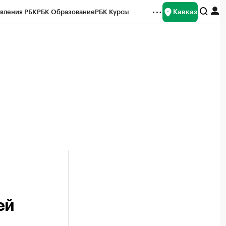
Кавказ
вления РБК
РБК Образование
РБК Курсы
рейтинги
Франшизы
Газета
Спецпроекты СПб
ты
ей