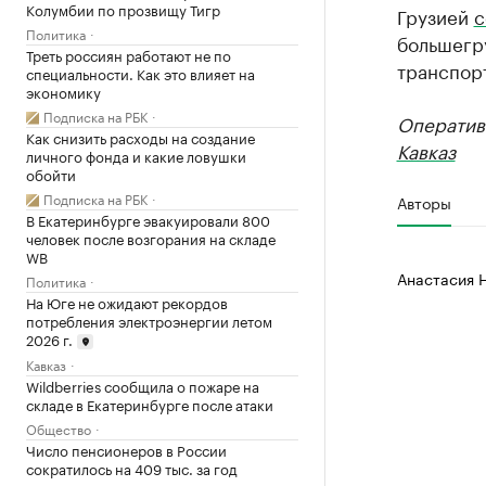
Колумбии по прозвищу Тигр
Грузией
с
Политика
большегру
Треть россиян работают не по
транспорт
специальности. Как это влияет на
экономику
Подписка на РБК
Оператив
Как снизить расходы на создание
Кавказ
личного фонда и какие ловушки
обойти
Подписка на РБК
Авторы
В Екатеринбурге эвакуировали 800
человек после возгорания на складе
WB
Анастасия 
Политика
На Юге не ожидают рекордов
потребления электроэнергии летом
2026 г.
Кавказ
Wildberries сообщила о пожаре на
складе в Екатеринбурге после атаки
Общество
Число пенсионеров в России
сократилось на 409 тыс. за год