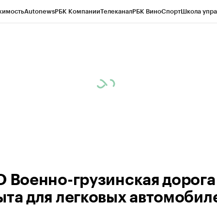
жимость
Autonews
РБК Компании
Телеканал
РБК Вино
Спорт
Школа упра
ипто
РБК Бизнес-среда
Дискуссионный клуб
Исследования
Кредитные 
Экономика
Бизнес
Технологии и медиа
Финансы
Рынок наличной валю
О Военно-грузинская дорога
ыта для легковых автомобил