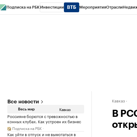
Подписка на РБК
Инвестиции
Мероприятия
Отрасли
Недви
РБК Life
Тренды
Визионеры
Национальные проекты
Город
Стиль
Кр
Конференции СПб
Спецпроекты
Проверка контрагентов
Политика
Кавказ
Все новости
Кавказ
Весь мир
В РС
Россияне борются с тревожностью в
конных клубах. Как устроен их бизнес
откр
Подписка на РБК
Как уйти в отпуск и не вымотаться в