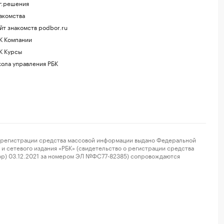
г.решения
акомства
йт знакомств podbor.ru
К Компании
К Курсы
ола управления РБК
регистрации средства массовой информации выдано Федеральной
и сетевого издания «РБК» (свидетельство о регистрации средства
ор) 03.12.2021 за номером ЭЛ №ФС77-82385) сопровождаются