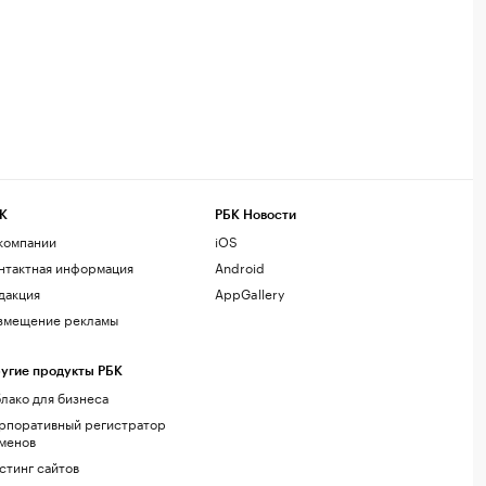
К
РБК Новости
компании
iOS
нтактная информация
Android
дакция
AppGallery
змещение рекламы
угие продукты РБК
лако для бизнеса
рпоративный регистратор
менов
стинг сайтов