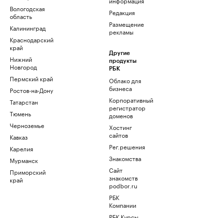
информация
Вологодская
Редакция
область
Размещение
Калининград
рекламы
Краснодарский
край
Другие
Нижний
продукты
Новгород
РБК
Пермский край
Облако для
бизнеса
Ростов-на-Дону
Корпоративный
Татарстан
регистратор
Тюмень
доменов
Черноземье
Хостинг
сайтов
Кавказ
Рег.решения
Карелия
Знакомства
Мурманск
Сайт
Приморский
знакомств
край
podbor.ru
РБК
Компании
РБК Курсы