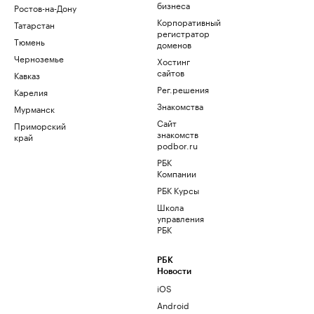
бизнеса
Ростов-на-Дону
Корпоративный
Татарстан
регистратор
Тюмень
доменов
Черноземье
Хостинг
сайтов
Кавказ
Рег.решения
Карелия
Знакомства
Мурманск
Сайт
Приморский
знакомств
край
podbor.ru
РБК
Компании
РБК Курсы
Школа
управления
РБК
РБК
Новости
iOS
Android