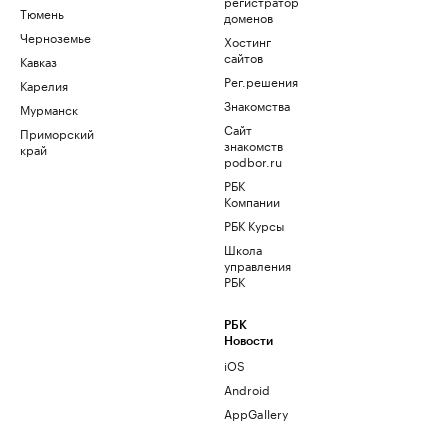
регистратор
Тюмень
доменов
Черноземье
Хостинг
сайтов
Кавказ
Рег.решения
Карелия
Знакомства
Мурманск
Сайт
Приморский
знакомств
край
podbor.ru
РБК
Компании
РБК Курсы
Школа
управления
РБК
РБК
Новости
iOS
Android
AppGallery