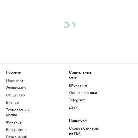
Рубрики
Социальные
сети
Политика
ВКонтакте
Экономика
Одноклассники
Общество
Telegram
Бизнес
Дзен
Технологии и
медиа
Финансы
Подписки
Скрыть баннеры
Биографии
на РБК
База знаний