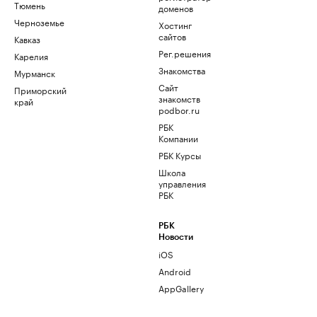
Тюмень
доменов
Черноземье
Хостинг
сайтов
Кавказ
Рег.решения
Карелия
Знакомства
Мурманск
Сайт
Приморский
знакомств
край
podbor.ru
РБК
Компании
РБК Курсы
Школа
управления
РБК
РБК
Новости
iOS
Android
AppGallery