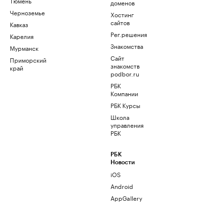
Тюмень
доменов
Черноземье
Хостинг
сайтов
Кавказ
Рег.решения
Карелия
Знакомства
Мурманск
Сайт
Приморский
знакомств
край
podbor.ru
РБК
Компании
РБК Курсы
Школа
управления
РБК
РБК
Новости
iOS
Android
AppGallery