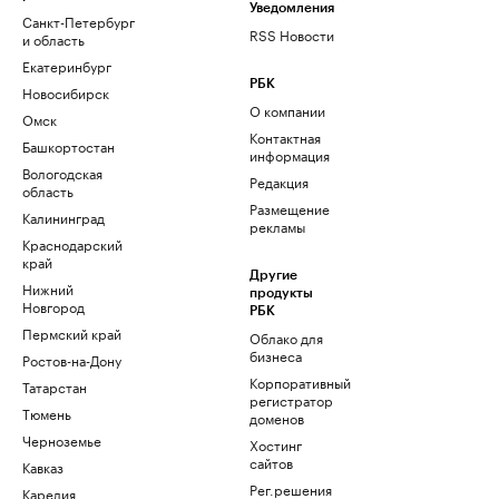
Уведомления
Санкт-Петербург
RSS Новости
и область
Екатеринбург
РБК
Новосибирск
О компании
Омск
Контактная
Башкортостан
информация
Вологодская
Редакция
область
Размещение
Калининград
рекламы
Краснодарский
край
Другие
Нижний
продукты
Новгород
РБК
Пермский край
Облако для
бизнеса
Ростов-на-Дону
Корпоративный
Татарстан
регистратор
Тюмень
доменов
Черноземье
Хостинг
сайтов
Кавказ
Рег.решения
Карелия