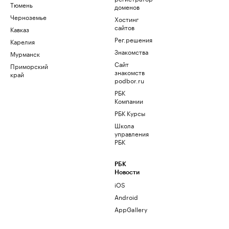
Тюмень
доменов
Черноземье
Хостинг
сайтов
Кавказ
Рег.решения
Карелия
Знакомства
Мурманск
Сайт
Приморский
знакомств
край
podbor.ru
РБК
Компании
РБК Курсы
Школа
управления
РБК
РБК
Новости
iOS
Android
AppGallery