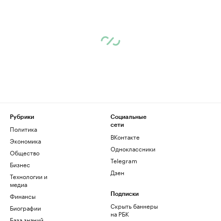
Рубрики
Социальные
сети
Политика
ВКонтакте
Экономика
Одноклассники
Общество
Telegram
Бизнес
Дзен
Технологии и
медиа
Финансы
Подписки
Скрыть баннеры
Биографии
на РБК
База знаний