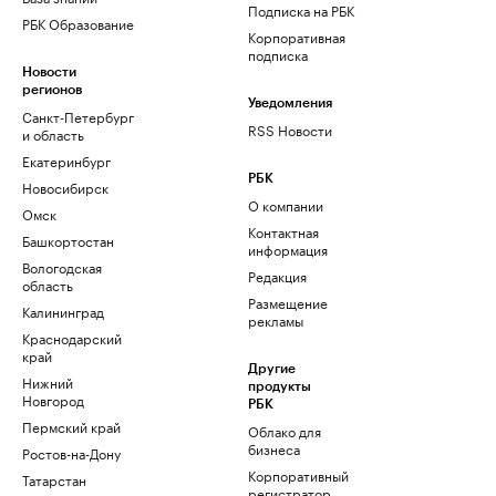
Подписка на РБК
РБК Образование
Корпоративная
подписка
Новости
регионов
Уведомления
Санкт-Петербург
RSS Новости
и область
Екатеринбург
РБК
Новосибирск
О компании
Омск
Контактная
Башкортостан
информация
Вологодская
Редакция
область
Размещение
Калининград
рекламы
Краснодарский
край
Другие
Нижний
продукты
Новгород
РБК
Пермский край
Облако для
бизнеса
Ростов-на-Дону
Корпоративный
Татарстан
регистратор