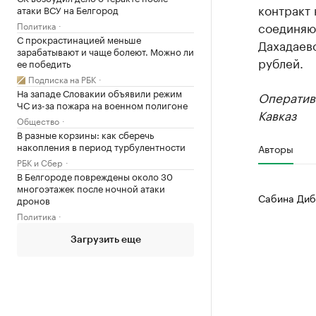
контракт 
атаки ВСУ на Белгород
соединяю
Политика
С прокрастинацией меньше
Дахадаев
зарабатывают и чаще болеют. Можно ли
рублей.
ее победить
Подписка на РБК
На западе Словакии объявили режим
Оператив
ЧС из-за пожара на военном полигоне
Кавказ
Общество
В разные корзины: как сберечь
накопления в период турбулентности
Авторы
РБК и Сбер
В Белгороде повреждены около 30
многоэтажек после ночной атаки
Сабина Диб
дронов
Политика
Загрузить еще