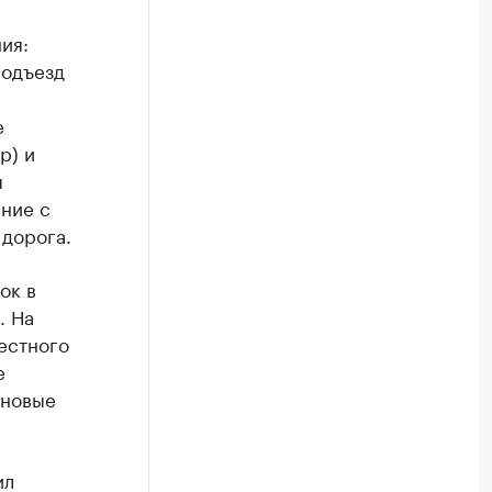
ия:
подъезд
е
р) и
я
ние с
 дорога.
ок в
. На
естного
е
ановые
ил