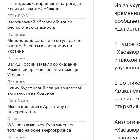
Пляжи, замки, марципан: гастрогид по
Из-за уху
Калининградской области
временно
РБК и РСХБ
сообщает
В Московской области объявили
беспилотную опасность
«Дагеста
Политика
Минобороны сообщило об ударах по
В Гумбет
энергообъектам и аэродрому на
«Хасавюрт
Украине
Политика
и плохой
В МИД России заявили об оказании
улучшени
Румынией прямой военной помощи
Украине
В Ботлихс
Политика
Каким будет новый эпицентр деловой
Араканска
активности на Ходынке
расчистк
РБК и Stone
открытия 
Месси прилетел в Аргентину на
похороны отца
Спорт
Аналогичн
WSJ раскрыла, чем Куба заменяет
«Хасавюрт
топливо на фоне энергокризиса
планирует
Политика