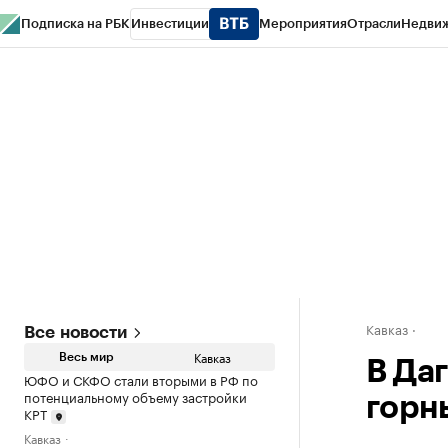
Подписка на РБК
Инвестиции
Мероприятия
Отрасли
Недви
РБК Life
Тренды
Визионеры
Национальные проекты
Город
Стиль
Кр
Конференции СПб
Спецпроекты
Проверка контрагентов
Политика
Кавказ
Все новости
Кавказ
Весь мир
В Да
ЮФО и СКФО стали вторыми в РФ по
потенциальному объему застройки
горн
КРТ
Кавказ