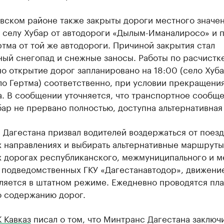
вском районе также закрыты дороги местного значен
к селу Хубар от автодороги «Дылым-Иманалиросо» и 
ртма от той же автодороги. Причиной закрытия стал
ный снегопад и снежные заносы. Работы по расчистк
но открытие дорог запланировано на 18:00 (село Хуба
ло Гертма) соответственно, при условии прекращени
. В сообщении уточняется, что транспортное сообще
ар не прервано полностью, доступна альтернативная
Дагестана призвал водителей воздержаться от поезд
х направлениях и выбирать альтернативные маршруты
х дорогах республиканского, межмуниципального и м
, подведомственных ГКУ «Дагестанавтодор», движени
ляется в штатном режиме. Ежедневно проводятся пл
о содержанию дорог.
 Кавказ
писал о том, что Минтранс Дагестана заключ