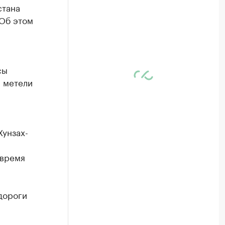
стана
 Об этом
сы
й метели
Хунзах-
 время
дороги