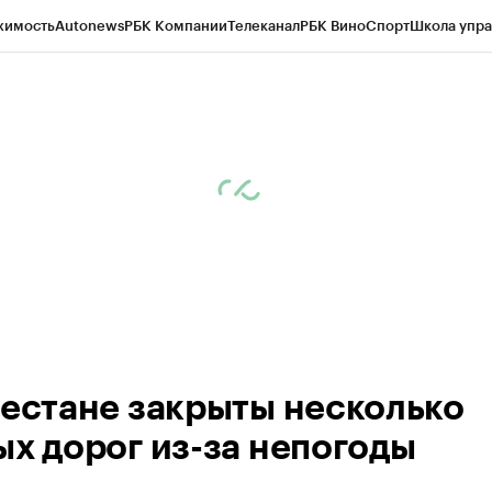
жимость
Autonews
РБК Компании
Телеканал
РБК Вино
Спорт
Школа упра
ипто
РБК Бизнес-среда
Дискуссионный клуб
Исследования
Кредитные 
Экономика
Бизнес
Технологии и медиа
Финансы
Рынок наличной валю
гестане закрыты несколько
ых дорог из-за непогоды