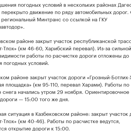
дшения погодных условий в нескольких районах Даге
 перекрыто движение по ряду автомобильных дорог.
 региональный Минтранс со ссылкой на ГКУ
навтодор».
овском районе закрыт участок республиканской трас
-Тлох» (км 46-60, Харибский перевал). Из-за сильно
 видимости работы по расчистке дороги отложены до
я погодных условий.
ком районе закрыт участок дороги «Грозный-Ботлих-
я площадка» (км 95-110, перевал Харами). Работы по
е снега начались утром 29 ноября. Ориентировочное
дороги — 15:00 того же дня.
ая ситуация в Казбековском районе: закрыт участок 
-Тлох» (км 40-46). Работы по расчистке ведутся,
ся открытие дороги к 15:00.