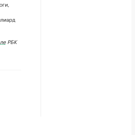
оги,
ллиард
ле
РБК