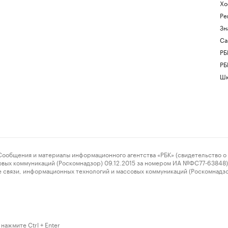
Хо
Ре
Зн
Са
РБ
РБ
Шк
ения и материалы информационного агентства «РБК» (свидетельство о 
овых коммуникаций (Роскомнадзор) 09.12.2015 за номером ИА №ФС77-63848) 
 связи, информационных технологий и массовых коммуникаций (Роскомнадз
нажмите Ctrl + Enter