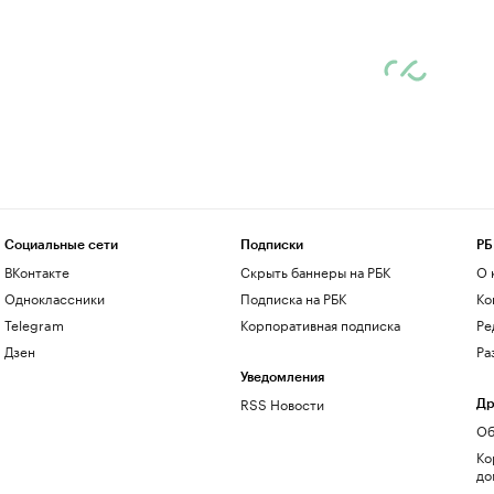
Социальные сети
Подписки
РБ
ВКонтакте
Скрыть баннеры на РБК
О 
Одноклассники
Подписка на РБК
Ко
Telegram
Корпоративная подписка
Ре
Дзен
Ра
Уведомления
RSS Новости
Др
Об
Ко
до