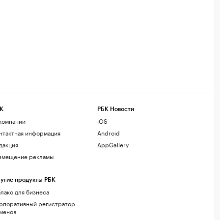
К
РБК Новости
компании
iOS
нтактная информация
Android
дакция
AppGallery
змещение рекламы
угие продукты РБК
лако для бизнеса
рпоративный регистратор
менов