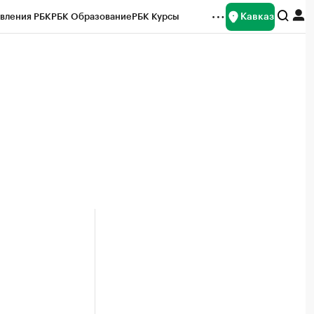
Кавказ
вления РБК
РБК Образование
РБК Курсы
рейтинги
Франшизы
Газета
Спецпроекты СПб
ты