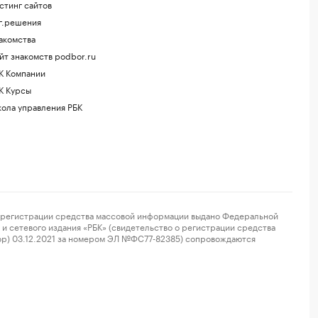
стинг сайтов
г.решения
акомства
йт знакомств podbor.ru
К Компании
К Курсы
ола управления РБК
регистрации средства массовой информации выдано Федеральной
и сетевого издания «РБК» (свидетельство о регистрации средства
ор) 03.12.2021 за номером ЭЛ №ФС77-82385) сопровождаются