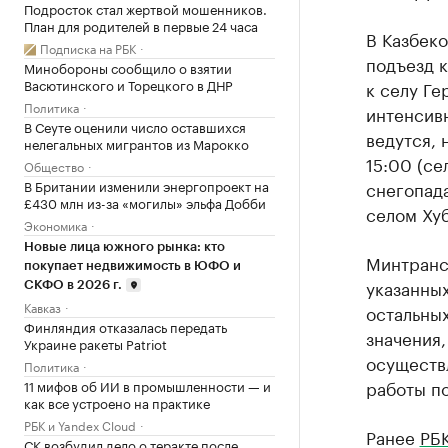
Подросток стал жертвой мошенников.
План для родителей в первые 24 часа
В Казбеко
Подписка на РБК
подъезд 
Минобороны сообщило о взятии
Васютинского и Торецкого в ДНР
к селу Ге
Политика
интенсив
В Сеуте оценили число оставшихся
ведутся, 
нелегальных мигрантов из Марокко
15:00 (се
Общество
В Британии изменили энергопроект на
снегопада
£430 млн из-за «могилы» эльфа Добби
селом Хуб
Экономика
Новые лица южного рынка: кто
Минтранс 
покупает недвижимость в ЮФО и
указанны
СКФО в 2026 г.
Кавказ
остальны
Финляндия отказалась передать
значения
Украине ракеты Patriot
осуществ
Политика
работы п
11 мифов об ИИ в промышленности — и
как все устроено на практике
РБК и Yandex Cloud
Ранее
РБК
СК возбудил дело о теракте после