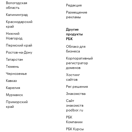
Вологодская
Редакция
область
Размещение
Калининград
рекламы
Краснодарский
край
Другие
Нижний
продукты
Новгород
РБК
Пермский край
Облако для
бизнеса
Ростов-на-Дону
Корпоративный
Татарстан
регистратор
Тюмень
доменов
Черноземье
Хостинг
сайтов
Кавказ
Рег.решения
Карелия
Знакомства
Мурманск
Сайт
Приморский
знакомств
край
podbor.ru
РБК
Компании
РБК Курсы