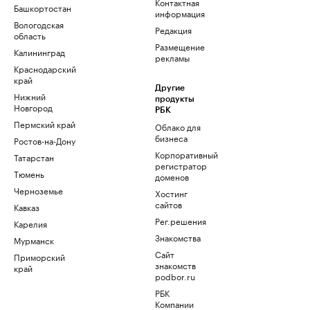
Контактная
Башкортостан
информация
Вологодская
Редакция
область
Размещение
Калининград
рекламы
Краснодарский
край
Другие
Нижний
продукты
Новгород
РБК
Пермский край
Облако для
бизнеса
Ростов-на-Дону
Корпоративный
Татарстан
регистратор
Тюмень
доменов
Черноземье
Хостинг
сайтов
Кавказ
Рег.решения
Карелия
Знакомства
Мурманск
Сайт
Приморский
знакомств
край
podbor.ru
РБК
Компании