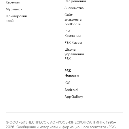
Рег.решения
Карелия
Знакомства
Мурманск
Сайт
Приморский
знакомств
край
podbor.ru
РБК
Компании
РБК Курсы
Школа
управления
РБК
РБК
Новости
iOS
Android
AppGallery
© ООО «БИЗНЕСПРЕСС», АО «РОСБИЗНЕСКОНСАЛТИНГ», 1995–
2026. Сообщения и материалы информационного агентства «РБК»