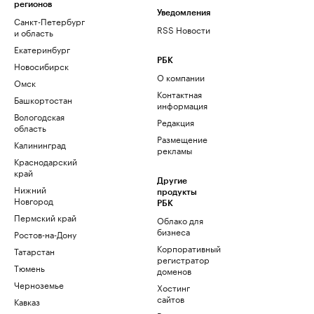
регионов
Уведомления
Санкт-Петербург
RSS Новости
и область
Екатеринбург
РБК
Новосибирск
О компании
Омск
Контактная
Башкортостан
информация
Вологодская
Редакция
область
Размещение
Калининград
рекламы
Краснодарский
край
Другие
Нижний
продукты
Новгород
РБК
Пермский край
Облако для
бизнеса
Ростов-на-Дону
Корпоративный
Татарстан
регистратор
Тюмень
доменов
Черноземье
Хостинг
сайтов
Кавказ