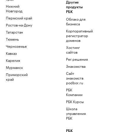
Другие
Нижний
продукты
Новгород
РБК
Пермский край
Облако для
бизнеса
Ростов-на-Дону
Корпоративный
Татарстан
регистратор
Тюмень
доменов
Черноземье
Хостинг
сайтов
Кавказ
Рег.решения
Карелия
Знакомства
Мурманск
Сайт
Приморский
знакомств
край
podbor.ru
РБК
Компании
РБК Курсы
Школа
управления
РБК
РБК