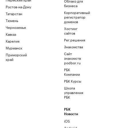
Облако для
бизнеса
Ростов-на-Дону
Корпоративный
Татарстан
регистратор
Тюмень
доменов
Черноземье
Хостинг
сайтов
Кавказ
Рег.решения
Карелия
Знакомства
Мурманск
Сайт
Приморский
знакомств
край
podbor.ru
РБК
Компании
РБК Курсы
Школа
управления
РБК
РБК
Новости
iOS
Android