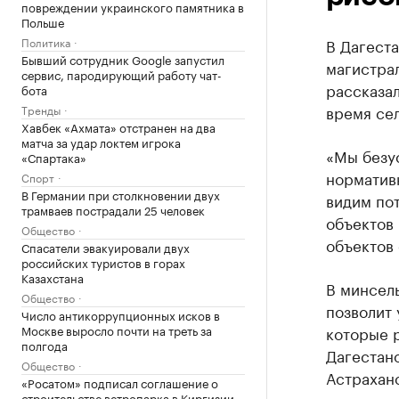
повреждении украинского памятника в
Польше
Политика
В Дагеста
Бывший сотрудник Google запустил
магистра
сервис, пародирующий работу чат-
рассказа
бота
время се
Тренды
Хавбек «Ахмата» отстранен на два
матча за удар локтем игрока
«Мы безус
«Спартака»
норматив
Спорт
В Германии при столкновении двух
видим по
трамваев пострадали 25 человек
объектов 
Общество
объектов 
Спасатели эвакуировали двух
российских туристов в горах
Казахстана
В минсел
Общество
позволит 
Число антикоррупционных исков в
Москве выросло почти на треть за
которые р
полгода
Дагестано
Общество
Астрахан
«Росатом» подписал соглашение о
строительстве ветропарка в Киргизии