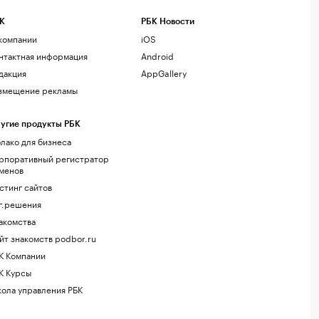
К
РБК Новости
компании
iOS
нтактная информация
Android
дакция
AppGallery
змещение рекламы
угие продукты РБК
лако для бизнеса
рпоративный регистратор
менов
стинг сайтов
г.решения
акомства
йт знакомств podbor.ru
К Компании
К Курсы
ола управления РБК