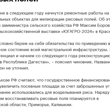
не в следующем году начнутся ремонтные работы на
льных объектах для мелиорации рисовых полей. Об э
л замминистра сельского хозяйства РФ Максим Боров
льскохозяйственной выставки «ЮГАГРО-2024» в Крас
ловно берем на себя обязательства по приведению 
ное состояние всей магистральной инфраструктуры.
тенциал и начнем со следующего года реконструкцию
в Республике Дагестан», – пояснил чиновник. Назван
он не уточнил.
ьхозе РФ считают, что государственное финансирова
увеличить посевные площади за счет заброшенных уг
анее использовались для возделывания риса. Наряду
м восстанавливать рисовые поля планируется в
ской области, Приморье, Калмыкии.