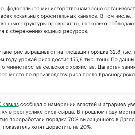
го, федеральное министерство намерено организоват
всех локальных оросительных каналов. В том числе,
твенные структуры проверят то, насколько соблюдаю
ия к сбережению водных ресурсов.
стане рис выращивают на площади порядка 32,8 тыс. г
м году урожай риса достиг 155,8 тыс. тонн. По данн
го министерства сельского хозяйства, Дагестан зани
рое место по производству риса после Краснодарско
 Кавказ
сообщал о намерении властей и аграриев ув
тку в республике риса-сырца. В прошлом году местн
тия переработали порядка 70% выращенного в Дагес
т показатель хотят дорастить на 20%.