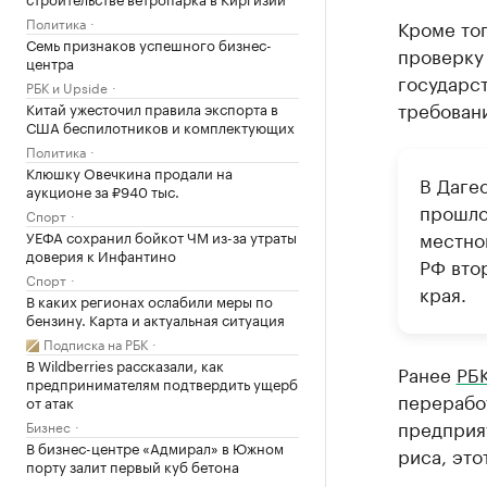
Политика
Кроме то
Семь признаков успешного бизнес-
проверку 
центра
государс
РБК и Upside
требован
Китай ужесточил правила экспорта в
США беспилотников и комплектующих
Политика
Клюшку Овечкина продали на
В Даге
аукционе за ₽940 тыс.
прошло
Спорт
местно
УЕФА сохранил бойкот ЧМ из-за утраты
доверия к Инфантино
РФ вто
Спорт
края.
В каких регионах ослабили меры по
бензину. Карта и актуальная ситуация
Подписка на РБК
В Wildberries рассказали, как
Ранее
РБК
предпринимателям подтвердить ущерб
перерабо
от атак
предприя
Бизнес
В бизнес-центре «Адмирал» в Южном
риса, это
порту залит первый куб бетона