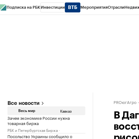
Подписка на РБК
Инвестиции
Мероприятия
Отрасли
Недви
РБК Life
Тренды
Визионеры
Национальные проекты
Город
Стиль
Кр
Конференции СПб
Спецпроекты
Проверка контрагентов
Политика
PROюгАгро
Все новости
Кавказ
Весь мир
В Да
Зачем экономике России нужна
товарная биржа
восс
РБК и Петербургская Биржа
Посольство Украины сообщило о
рисо