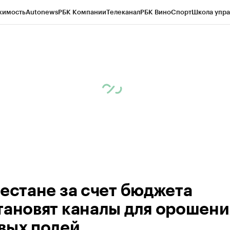
жимость
Autonews
РБК Компании
Телеканал
РБК Вино
Спорт
Школа упра
ипто
РБК Бизнес-среда
Дискуссионный клуб
Исследования
Кредитные 
Экономика
Бизнес
Технологии и медиа
Финансы
Рынок наличной валю
гестане за счет бюджета
тановят каналы для орошени
вых полей