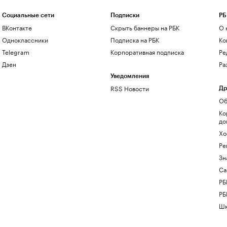
Социальные сети
Подписки
РБ
ВКонтакте
Скрыть баннеры на РБК
О 
Одноклассники
Подписка на РБК
Ко
Telegram
Корпоративная подписка
Ре
Дзен
Ра
Уведомления
RSS Новости
Др
Об
Ко
до
Хо
Ре
Зн
Са
РБ
РБ
Шк