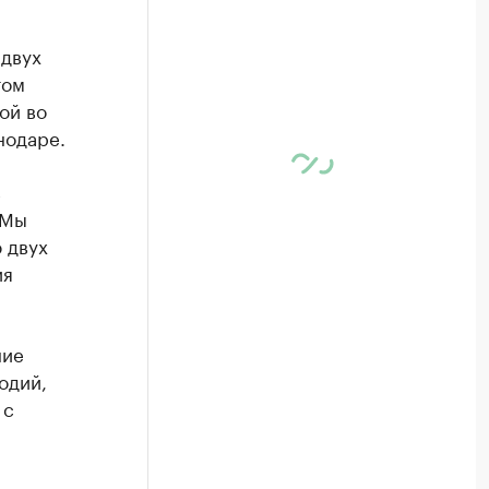
 двух
том
ой во
нодаре.
в
 Мы
 двух
ия
ние
одий,
 с