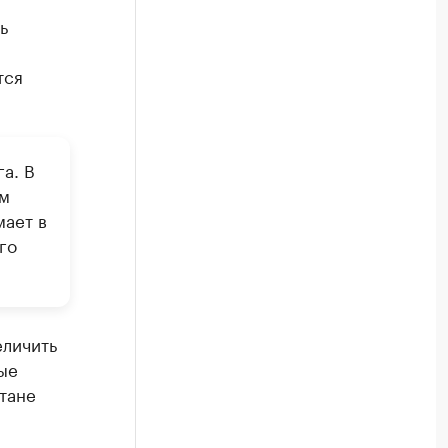
ь
тся
а. В
ым
мает в
го
еличить
ые
тане