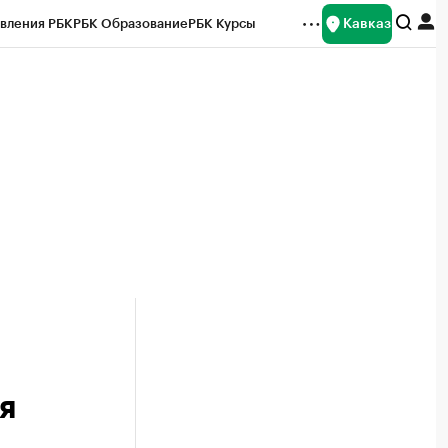
Кавказ
вления РБК
РБК Образование
РБК Курсы
рейтинги
Франшизы
Газета
Спецпроекты СПб
ты
я