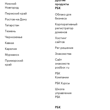
Другие
Нижний
продукты
Новгород
РБК
Пермский край
Облако для
бизнеса
Ростов-на-Дону
Корпоративный
Татарстан
регистратор
Тюмень
доменов
Черноземье
Хостинг
сайтов
Кавказ
Рег.решения
Карелия
Знакомства
Мурманск
Сайт
Приморский
знакомств
край
podbor.ru
РБК
Компании
РБК Курсы
Школа
управления
РБК
РБК