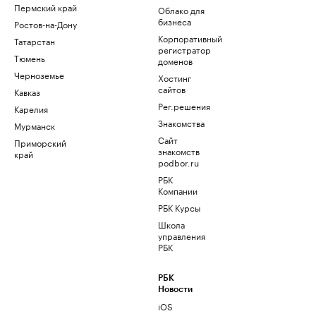
Пермский край
Облако для
бизнеса
Ростов-на-Дону
Корпоративный
Татарстан
регистратор
Тюмень
доменов
Черноземье
Хостинг
сайтов
Кавказ
Рег.решения
Карелия
Знакомства
Мурманск
Сайт
Приморский
знакомств
край
podbor.ru
РБК
Компании
РБК Курсы
Школа
управления
РБК
РБК
Новости
iOS