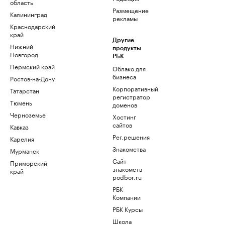
область
Размещение
Калининград
рекламы
Краснодарский
край
Другие
Нижний
продукты
Новгород
РБК
Пермский край
Облако для
бизнеса
Ростов-на-Дону
Корпоративный
Татарстан
регистратор
Тюмень
доменов
Черноземье
Хостинг
сайтов
Кавказ
Рег.решения
Карелия
Знакомства
Мурманск
Сайт
Приморский
знакомств
край
podbor.ru
РБК
Компании
РБК Курсы
Школа