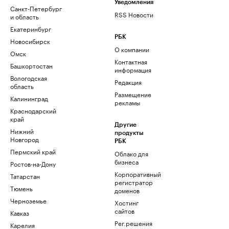
Уведомления
Санкт-Петербург
RSS Новости
и область
Екатеринбург
РБК
Новосибирск
О компании
Омск
Контактная
Башкортостан
информация
Вологодская
Редакция
область
Размещение
Калининград
рекламы
Краснодарский
край
Другие
Нижний
продукты
Новгород
РБК
Пермский край
Облако для
бизнеса
Ростов-на-Дону
Корпоративный
Татарстан
регистратор
Тюмень
доменов
Черноземье
Хостинг
сайтов
Кавказ
Рег.решения
Карелия