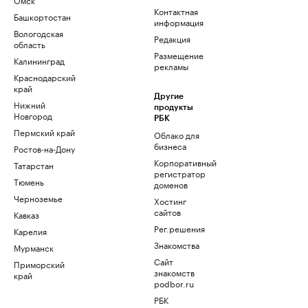
Контактная
Башкортостан
информация
Вологодская
Редакция
область
Размещение
Калининград
рекламы
Краснодарский
край
Другие
Нижний
продукты
Новгород
РБК
Пермский край
Облако для
бизнеса
Ростов-на-Дону
Корпоративный
Татарстан
регистратор
Тюмень
доменов
Черноземье
Хостинг
сайтов
Кавказ
Рег.решения
Карелия
Знакомства
Мурманск
Сайт
Приморский
знакомств
край
podbor.ru
РБК