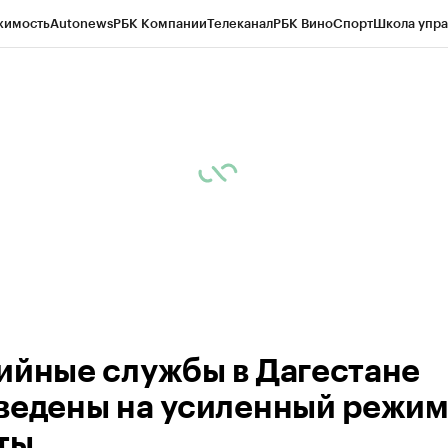
жимость
Autonews
РБК Компании
Телеканал
РБК Вино
Спорт
Школа упра
ипто
РБК Бизнес-среда
Дискуссионный клуб
Исследования
Кредитные 
Экономика
Бизнес
Технологии и медиа
Финансы
Рынок наличной валю
ийные службы в Дагестане
ведены на усиленный режи
ты