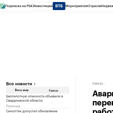
Подписка на РБК
Инвестиции
Мероприятия
Отрасли
Недви
РБК Life
Тренды
Визионеры
Национальные проекты
Город
Стиль
Кр
Конференции СПб
Спецпроекты
Проверка контрагентов
Политика
Кавказ
Все новости
Кавказ
Весь мир
Авар
Беспилотную опасность объявили в
Свердловской области
пере
Политика
Синоптик допустил обновление
рабо