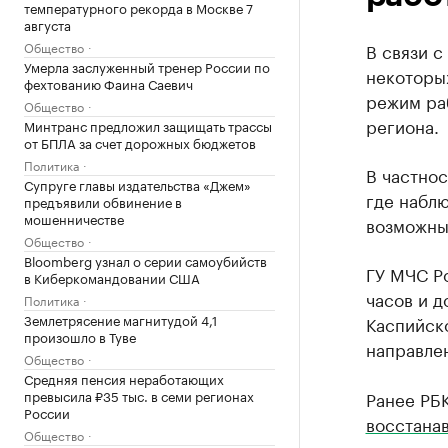
температурного рекорда в Москве 7
августа
Общество
В связи 
Умерла заслуженный тренер России по
некоторы
фехтованию Фаина Саевич
режим ра
Общество
региона.
Минтранс предложил защищать трассы
от БПЛА за счет дорожных бюджетов
Политика
В частнос
Супруге главы издательства «Джем»
где наблю
предъявили обвинение в
мошенничестве
возможны
Общество
Bloomberg узнал о серии самоубийств
ГУ МЧС Ро
в Киберкомандовании США
часов и д
Политика
Землетрясение магнитудой 4,1
Каспийск
произошло в Туве
направлен
Общество
Средняя пенсия неработающих
превысила ₽35 тыс. в семи регионах
Ранее РБК
России
восстана
Общество