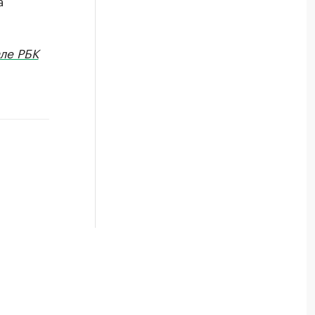
а
ле РБК