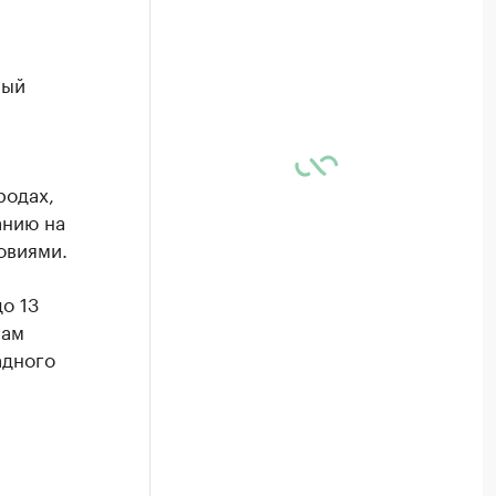
ный
а
родах,
анию на
овиями.
о 13
нам
адного