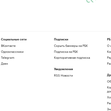
Социальные сети
Подписки
РБ
ВКонтакте
Скрыть баннеры на РБК
О 
Одноклассники
Подписка на РБК
Ко
Telegram
Корпоративная подписка
Ре
Дзен
Ра
Уведомления
RSS Новости
Др
Об
Ко
до
Хо
Ре
Зн