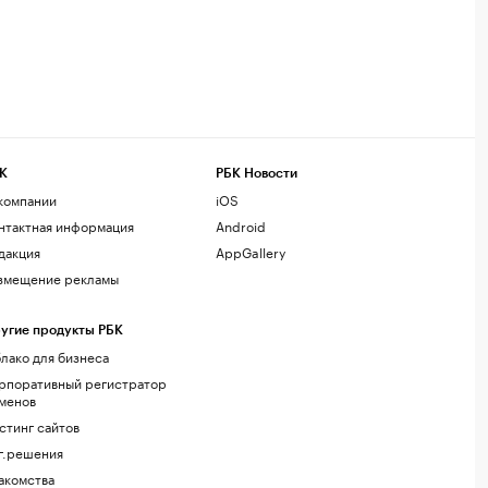
К
РБК Новости
компании
iOS
нтактная информация
Android
дакция
AppGallery
змещение рекламы
угие продукты РБК
лако для бизнеса
рпоративный регистратор
менов
стинг сайтов
г.решения
акомства