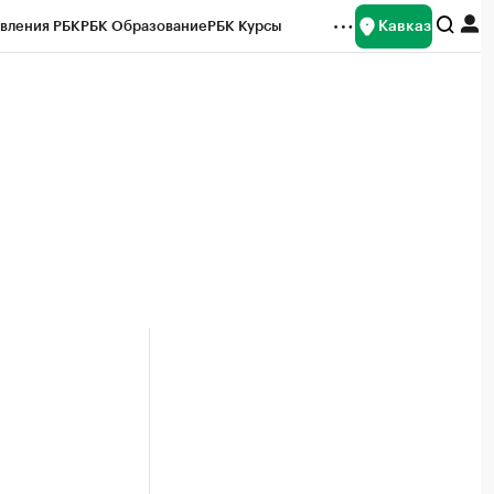
Кавказ
вления РБК
РБК Образование
РБК Курсы
рейтинги
Франшизы
Газета
Спецпроекты СПб
ты
м