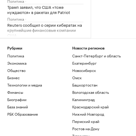
Политика
Трамп заявил, что США «тоже
нуждаются» в ракетах для Patriot
Политика
Reuters сообщил о серии кибератак на
крупнейшие финансовые компании
США
Новая категория
Трамп подписал указы,
Рубрики
Новости регионов
ограничивающие право на
Политика
Санкт-Петербург и область
гражданство по рождению
Экономика
Екатеринбург
Политика
Общество
Новосибирск
В Пензенской области ввели план
«Ковер»
Бизнес
Омск
Политика
Технологии и медиа
Башкортостан
Четыре человека погибли при взрыве в
Финансы
Вологодская область
автобусе в Сирии
Биографии
Калининград
Общество
База знаний
Краснодарский край
Загрузить еще
РБК Образование
Нижний Новгород
Пермский край
Ростов-на-Дону
Татарстан