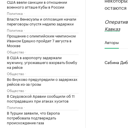
некоторых
США ввели санкции в отношении
остаются 
военного атташе Кубы в России
Политика
Власти Венесуэлы и оппозиция начали
Оператив
переговоры спустя неделю задержки
Кавказ
Политика
Прощание с олимпийским чемпионом
Иваном Едешко пройдет 7 августа в
Авторы
Москве
Общество
В США в аэропорту задержали
Сабина Диб
мужчину, угрожавшего взорвать бомбу
на рейсе
Общество
Во Внуково предупредили о задержках
рейсов из-за грозы
Общество
В Саудовской Аравии сообщили об 11
пострадавших при атаках хуситов
Политика
В Турции заявили, что Европа
потребовала подтверждать
происхождение газа