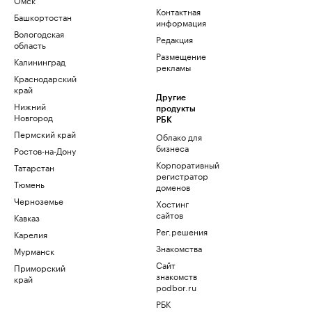
Контактная
Башкортостан
информация
Вологодская
Редакция
область
Размещение
Калининград
рекламы
Краснодарский
край
Другие
Нижний
продукты
Новгород
РБК
Пермский край
Облако для
бизнеса
Ростов-на-Дону
Корпоративный
Татарстан
регистратор
Тюмень
доменов
Черноземье
Хостинг
сайтов
Кавказ
Рег.решения
Карелия
Знакомства
Мурманск
Сайт
Приморский
знакомств
край
podbor.ru
РБК