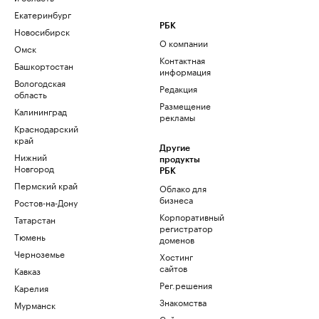
Екатеринбург
РБК
Новосибирск
О компании
Омск
Контактная
Башкортостан
информация
Вологодская
Редакция
область
Размещение
Калининград
рекламы
Краснодарский
край
Другие
Нижний
продукты
Новгород
РБК
Пермский край
Облако для
бизнеса
Ростов-на-Дону
Корпоративный
Татарстан
регистратор
Тюмень
доменов
Черноземье
Хостинг
сайтов
Кавказ
Рег.решения
Карелия
Знакомства
Мурманск
Сайт