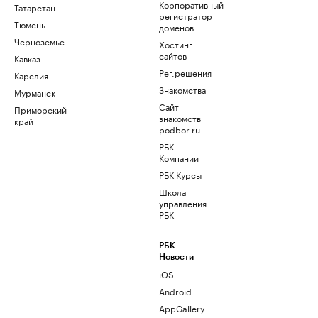
Корпоративный
Татарстан
регистратор
Тюмень
доменов
Черноземье
Хостинг
сайтов
Кавказ
Рег.решения
Карелия
Знакомства
Мурманск
Сайт
Приморский
знакомств
край
podbor.ru
РБК
Компании
РБК Курсы
Школа
управления
РБК
РБК
Новости
iOS
Android
AppGallery