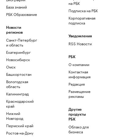
на РБК
База знаний
Подписка на РБК
РБК Образование
Корпоративная
подписка
Новости
регионов
Уведомления
Санкт-Петербург
RSS Новости
и область
Екатеринбург
РБК
Новосибирск
О компании
Омск
Контактная
Башкортостан
информация
Вологодская
Редакция
область
Размещение
Калининград
рекламы
Краснодарский
край
Другие
Нижний
продукты
Новгород
РБК
Пермский край
Облако для
бизнеса
Ростов-на-Дону