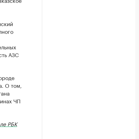
вказское
нский
лного
ельных
сть АЗС
городе
. О том,
тана
чинах ЧП
ле РБК