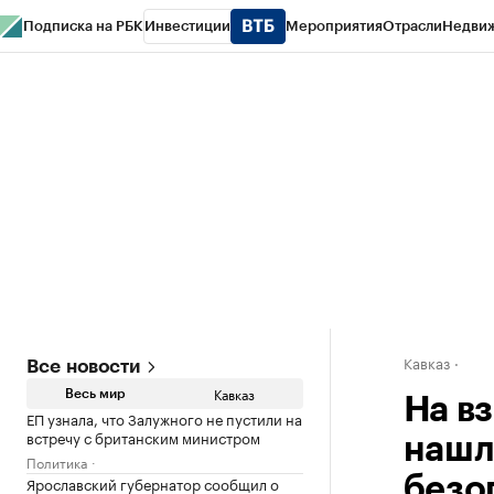
Подписка на РБК
Инвестиции
Мероприятия
Отрасли
Недви
РБК Life
Тренды
Визионеры
Национальные проекты
Город
Стиль
Кр
Конференции СПб
Спецпроекты
Проверка контрагентов
Политика
Кавказ
Все новости
Кавказ
Весь мир
На в
ЕП узнала, что Залужного не пустили на
встречу с британским министром
нашл
Политика
Ярославский губернатор сообщил о
безо