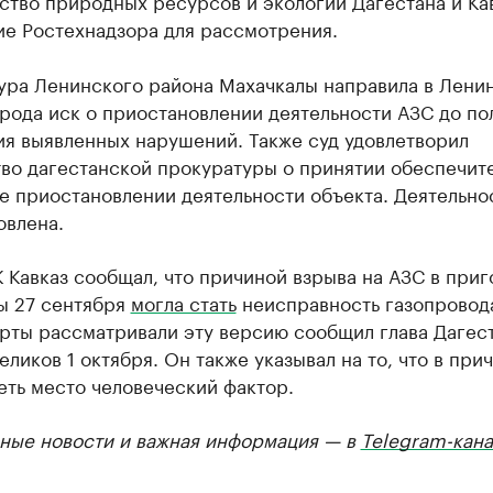
ство природных ресурсов и экологии Дагестана и Ка
ие Ростехнадзора для рассмотрения.
ура Ленинского района Махачкалы направила в Лени
рода иск о приостановлении деятельности АЗС до по
ия выявленных нарушений. Также суд удовлетворил
тво дагестанской прокуратуры о принятии обеспечит
е приостановлении деятельности объекта. Деятельно
овлена.
 Кавказ сообщал, что причиной взрыва на АЗС в при
ы 27 сентября
могла стать
неисправность газопровода
ерты рассматривали эту версию сообщил глава Дагес
ликов 1 октября. Он также указывал на то, что в при
еть место человеческий фактор.
ные новости и важная информация — в
Telegram-кана