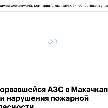
жимость
Autonews
РБК Компании
Телеканал
РБК Вино
Спорт
Школа упра
ипто
РБК Бизнес-среда
Дискуссионный клуб
Исследования
Кредитные 
Экономика
Бизнес
Технологии и медиа
Финансы
Рынок наличной валю
зорвавшейся АЗС в Махачка
и нарушения пожарной
пасности