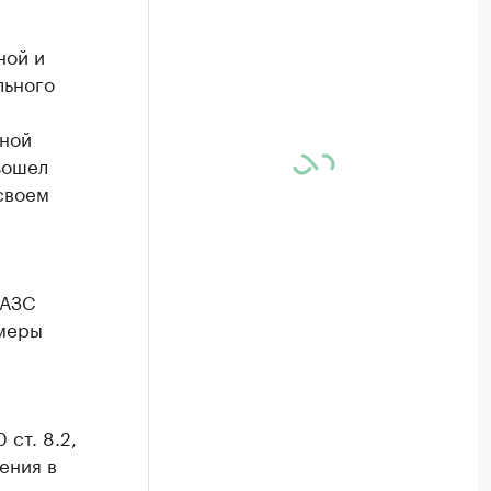
ной и
льного
чной
зошел
своем
 АЗС
 меры
 ст. 8.2,
рения в