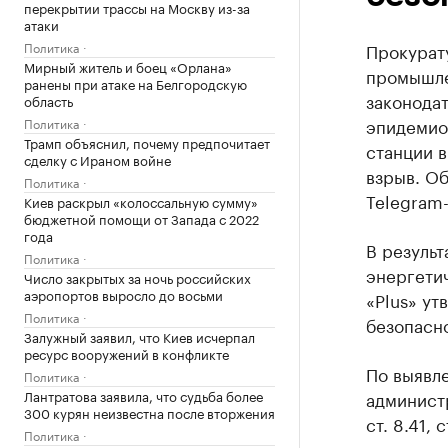
перекрытии трассы на Москву из-за
атаки
Политика
Прокурат
Мирный житель и боец «Орлана»
промышле
ранены при атаке на Белгородскую
законодат
область
эпидемио
Политика
Трамп объяснил, почему предпочитает
станции в
сделку с Ираном войне
взрыв. О
Политика
Telegram-
Киев раскрыл «колоссальную сумму»
бюджетной помощи от Запада с 2022
года
В резуль
Политика
энергети
Число закрытых за ночь российских
аэропортов выросло до восьми
«Plus» у
Политика
безопасно
Залужный заявил, что Киев исчерпал
ресурс вооружений в конфликте
По выявл
Политика
Лантратова заявила, что судьба более
администра
300 курян неизвестна после вторжения
ст. 8.41, 
Политика