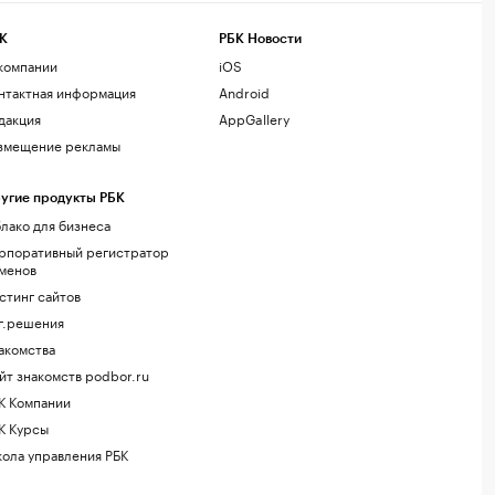
К
РБК Новости
компании
iOS
нтактная информация
Android
дакция
AppGallery
змещение рекламы
угие продукты РБК
лако для бизнеса
рпоративный регистратор
менов
стинг сайтов
г.решения
акомства
йт знакомств podbor.ru
К Компании
К Курсы
ола управления РБК