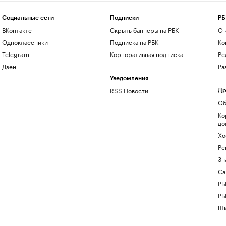
Социальные сети
Подписки
РБ
ВКонтакте
Скрыть баннеры на РБК
О 
Одноклассники
Подписка на РБК
Ко
Telegram
Корпоративная подписка
Ре
Дзен
Ра
Уведомления
RSS Новости
Др
Об
Ко
до
Хо
Ре
Зн
Са
РБ
РБ
Шк