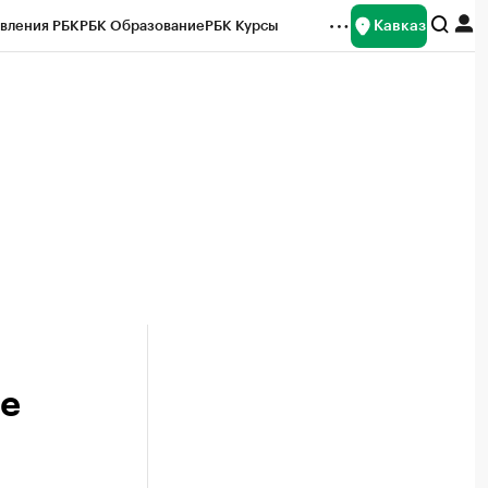
Кавказ
вления РБК
РБК Образование
РБК Курсы
рейтинги
Франшизы
Газета
Спецпроекты СПб
ты
ле