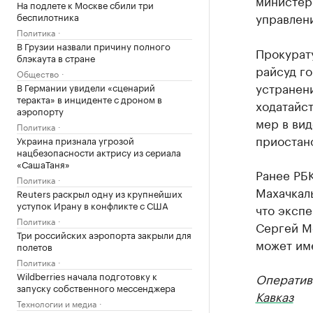
министер
На подлете к Москве сбили три
управлен
беспилотника
Политика
В Грузии назвали причину полного
Прокурат
блэкаута в стране
райсуд го
Общество
устранен
В Германии увидели «сценарий
теракта» в инциденте с дроном в
ходатайс
аэропорту
мер в вид
Политика
приостан
Украина признала угрозой
нацбезопасности актрису из сериала
«СашаТаня»
Ранее РБК
Политика
Махачкал
Reuters раскрыл одну из крупнейших
уступок Ирану в конфликте с США
что эксп
Политика
Сергей Ме
Три российских аэропорта закрыли для
может им
полетов
Политика
Wildberries начала подготовку к
Оператив
запуску собственного мессенджера
Кавказ
Технологии и медиа