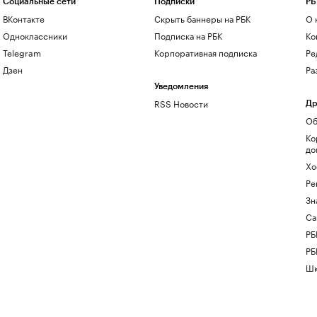
Социальные сети
Подписки
РБ
ВКонтакте
Скрыть баннеры на РБК
О 
Одноклассники
Подписка на РБК
Ко
Telegram
Корпоративная подписка
Ре
Дзен
Ра
Уведомления
RSS Новости
Др
Об
Ко
до
Хо
Ре
Зн
Са
РБ
РБ
Шк