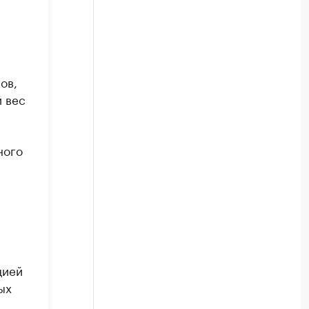
ов,
й вес
ного
цией
ых