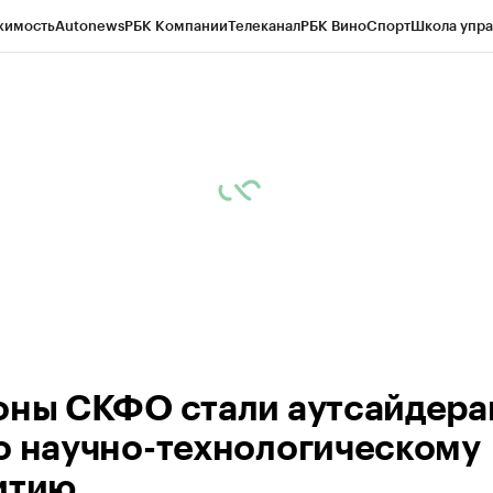
жимость
Autonews
РБК Компании
Телеканал
РБК Вино
Спорт
Школа упра
ипто
РБК Бизнес-среда
Дискуссионный клуб
Исследования
Кредитные 
Экономика
Бизнес
Технологии и медиа
Финансы
Рынок наличной валю
оны СКФО стали аутсайдера
о научно-технологическому
итию