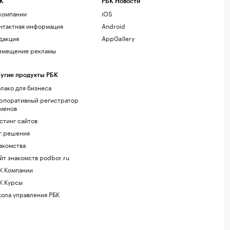
К
РБК Новости
компании
iOS
нтактная информация
Android
дакция
AppGallery
змещение рекламы
угие продукты РБК
лако для бизнеса
рпоративный регистратор
менов
стинг сайтов
г.решения
акомства
йт знакомств podbor.ru
К Компании
К Курсы
ола управления РБК