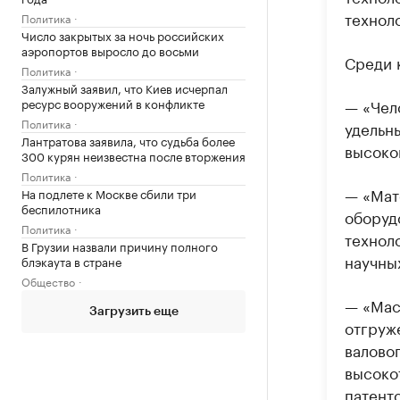
технол
Политика
Число закрытых за ночь российских
аэропортов выросло до восьми
Среди 
Политика
Залужный заявил, что Киев исчерпал
ресурс вооружений в конфликте
— «Чел
Политика
удельны
Лантратова заявила, что судьба более
высоко
300 курян неизвестна после вторжения
Политика
— «Мат
На подлете к Москве сбили три
беспилотника
оборуд
Политика
технол
В Грузии назвали причину полного
научны
блэкаута в стране
Общество
— «Мас
Загрузить еще
отгруж
валово
высоко
патенто