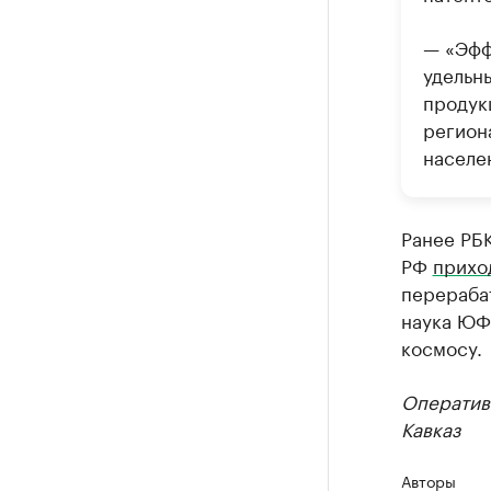
— «Эфф
удельны
продук
регион
населе
Ранее РБК
РФ
прихо
перераба
наука ЮФО
космосу.
Оператив
Кавказ
Авторы