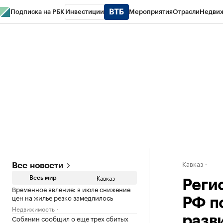
Подписка на РБК
Инвестиции
Мероприятия
Отрасли
Недви
РБК Life
Тренды
Визионеры
Национальные проекты
Город
Стиль
Кр
Конференции СПб
Спецпроекты
Проверка контрагентов
Политика
Кавказ
Все новости
Кавказ
Весь мир
Реги
Временное явление: в июле снижение
цен на жилье резко замедлилось
РФ п
Недвижимость
Собянин сообщил о еще трех сбитых
разв