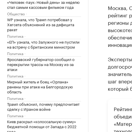
«Человек-паук: Новый день» за неделю
Москва, С
стал самым кассовым фильмом года
Общество
рейтинг р
WP узнала, что Трамп потребовал у
регионы 
Хегсета объяснений из-за дефицита
высокоте
ракет
Политика
обеспечи
«ЕП» узнала, что Залужного не пустили
инновацио
на встречу с британским министром
Политика
Эксперты 
Ярославский губернатор сообщил о
перекрытии трассы на Москву из-за
долгосро
атаки
значител
Политика
шаг впере
Мирный житель и боец «Орлана»
ранены при атаке на Белгородскую
который 
область
Политика
Трамп объяснил, почему предпочитает
Рейтин
сделку с Ираном войне
объеди
Политика
Киев раскрыл «колоссальную сумму»
«Матер
бюджетной помощи от Запада с 2022
технол
года