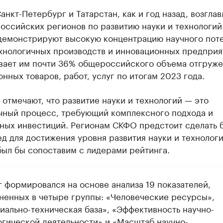
анкт-Петербург и Татарстан, как и год назад, возгла
оссийских регионов по развитию науки и технологий
демонстрируют высокую концентрацию научного поте
хнологичных производств и инновационных предприят
вает им почти 36% общероссийского объема отгруж
нных товаров, работ, услуг по итогам 2023 года.
отмечают, что развитие науки и технологий — это
чный процесс, требующий комплексного подхода и
ьных инвестиций. Регионам СКФО предстоит сделать 
д для достижения уровня развития науки и технологи
был бы сопоставим с лидерами рейтинга.
г формировался на основе анализа 19 показателей,
ненных в четыре группы: «Человеческие ресурсы»,
иально-техническая база», «Эффективность научно-
огической деятельности» и «Масштаб научно-