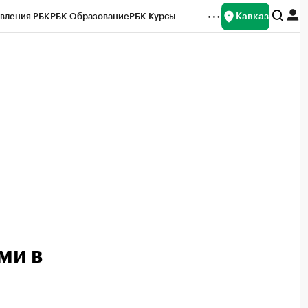
Кавказ
вления РБК
РБК Образование
РБК Курсы
рейтинги
Франшизы
Газета
Спецпроекты СПб
ты
ми в