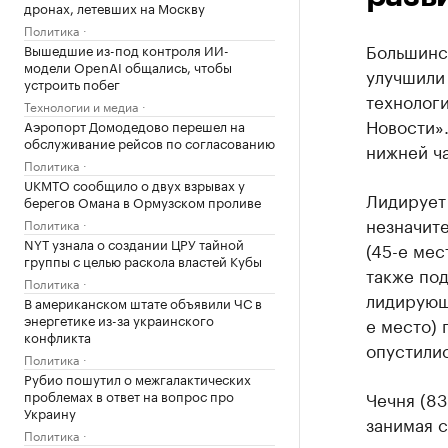
дронах, летевших на Москву
Политика
Большинс
Вышедшие из-под контроля ИИ-
модели OpenAI общались, чтобы
улучшили 
устроить побег
технолог
Технологии и медиа
Новости».
Аэропорт Домодедово перешел на
обслуживание рейсов по согласованию
нижней ча
Политика
UKMTO сообщило о двух взрывах у
Лидирует 
берегов Омана в Ормузском проливе
незначите
Политика
NYT узнала о создании ЦРУ тайной
(45-е мес
группы с целью раскола властей Кубы
также под
Политика
лидирующи
В американском штате объявили ЧС в
энергетике из-за украинского
е место)
конфликта
опустилис
Политика
Рубио пошутил о межгалактических
проблемах в ответ на вопрос про
Чечня (83
Украину
занимая с
Политика