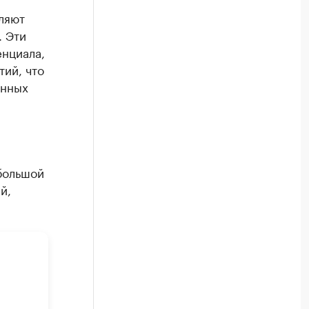
вляют
. Эти
нциала,
ий, что
енных
большой
й,