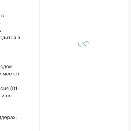
га
-
А
одится в
годом
е место)
сия (81-
 и не
йдерах,