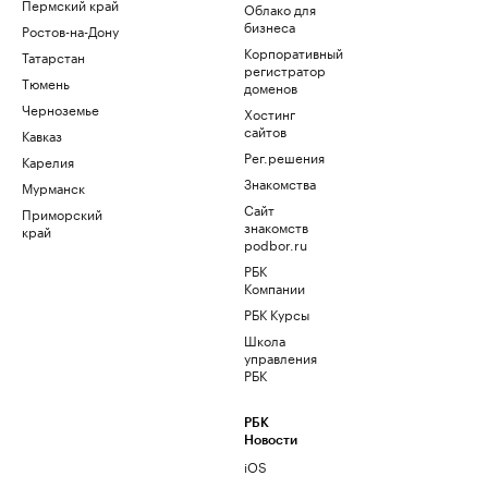
Пермский край
Облако для
бизнеса
Ростов-на-Дону
Корпоративный
Татарстан
регистратор
Тюмень
доменов
Черноземье
Хостинг
сайтов
Кавказ
Рег.решения
Карелия
Знакомства
Мурманск
Сайт
Приморский
знакомств
край
podbor.ru
РБК
Компании
РБК Курсы
Школа
управления
РБК
РБК
Новости
iOS