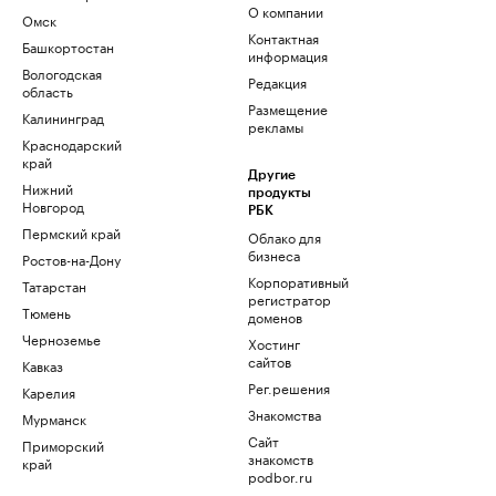
О компании
Омск
Контактная
Башкортостан
информация
Вологодская
Редакция
область
Размещение
Калининград
рекламы
Краснодарский
край
Другие
Нижний
продукты
Новгород
РБК
Пермский край
Облако для
бизнеса
Ростов-на-Дону
Корпоративный
Татарстан
регистратор
Тюмень
доменов
Черноземье
Хостинг
сайтов
Кавказ
Рег.решения
Карелия
Знакомства
Мурманск
Сайт
Приморский
знакомств
край
podbor.ru