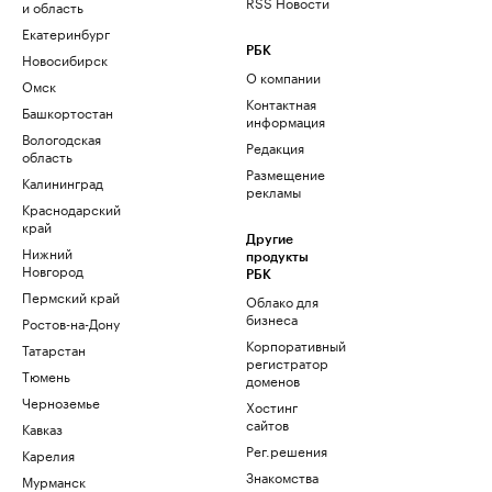
RSS Новости
и область
Екатеринбург
РБК
Новосибирск
О компании
Омск
Контактная
Башкортостан
информация
Вологодская
Редакция
область
Размещение
Калининград
рекламы
Краснодарский
край
Другие
Нижний
продукты
Новгород
РБК
Пермский край
Облако для
бизнеса
Ростов-на-Дону
Корпоративный
Татарстан
регистратор
Тюмень
доменов
Черноземье
Хостинг
сайтов
Кавказ
Рег.решения
Карелия
Знакомства
Мурманск